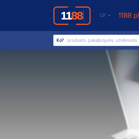
1188 p
LV
Ko?