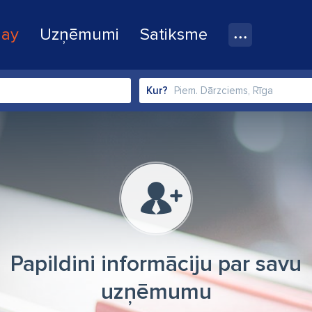
lay
Uzņēmumi
Satiksme
Kur?
Papildini informāciju par savu
uzņēmumu