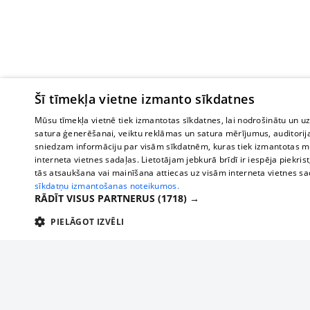
Šī tīmekļa vietne izmanto sīkdatnes
Mūsu tīmekļa vietnē tiek izmantotas sīkdatnes, lai nodrošinātu un u
satura ģenerēšanai, veiktu reklāmas un satura mērījumus, auditorij
sniedzam informāciju par visām sīkdatnēm, kuras tiek izmantotas mū
interneta vietnes sadaļas. Lietotājam jebkurā brīdī ir iespēja piekrist
tās atsaukšana vai mainīšana attiecas uz visām interneta vietnes s
sīkdatņu izmantošanas noteikumos.
RĀDĪT VISUS PARTNERUS
(1718) →
PIELĀGOT IZVĒLI
TEHNISKĀS/OBLIGĀTĀS
STATISTIKAS
M
Tehniskās/