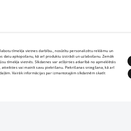
zlabotu tīmekļa vietnes darbību., nosūtītu personalizētu reklāmu un
as datu apkopošanu, kā arī produktu izstrādi un uzlabošanu. Zemāk
su tīmekļa vietnēs. Sīkdatnes var atšķirties atkarībā no apmeklētās
, atteikties vai mainīt savu piekrišanu. Piekrišanas sniegšana, kā arī
adaļām. Vairāk informācijas par izmantotajām sīkdatnēm skatīt
ĒRĶĒŠANA
FUNKCIONĀLĀS
NEKLASIFICĒTĀS
1188 datu bāze
obligātās
Statistikas
Mērķēšana
Funkcionālās
Neklasificētās