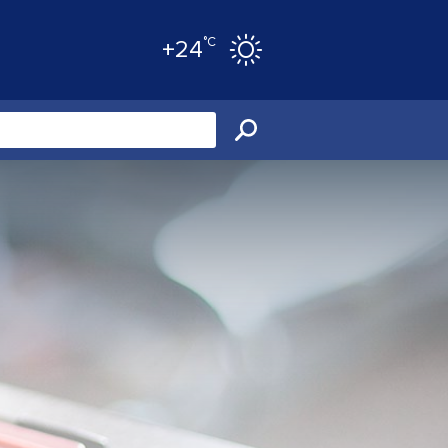
°C
+24