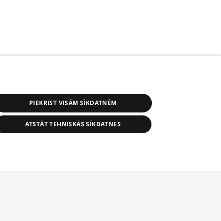
PIEKRIST VISĀM SĪKDATNĒM
ATSTĀT TEHNISKĀS SĪKDATNES
s, tās daļas vai datu bāzē iekļautās