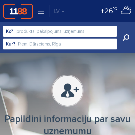
°C
+26
LV
Ko?
Kur?
Papildini informāciju par savu
uzņēmumu