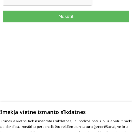
Nosūtīt
 tīmekļa vietne izmanto sīkdatnes
 tīmekļa vietnē tiek izmantotas sīkdatnes, lai nodrošinātu un uzlabotu tīmek
nes darbību., nosūtītu personalizētu reklāmu un satura ģenerēšanai, veiktu