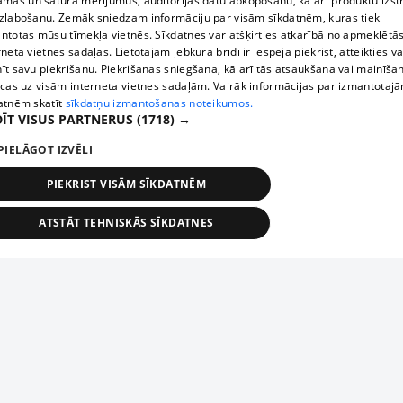
āmas un satura mērījumus, auditorijas datu apkopošanu, kā arī produktu izst
zlabošanu. Zemāk sniedzam informāciju par visām sīkdatnēm, kuras tiek
ntotas mūsu tīmekļa vietnēs. Sīkdatnes var atšķirties atkarībā no apmeklētā
rneta vietnes sadaļas. Lietotājam jebkurā brīdī ir iespēja piekrist, atteikties va
īt savu piekrišanu. Piekrišanas sniegšana, kā arī tās atsaukšana vai mainīša
ecas uz visām interneta vietnes sadaļām. Vairāk informācijas par izmantotaj
atnēm skatīt
sīkdatņu izmantošanas noteikumos.
ĪT VISUS PARTNERUS
(1718) →
PIELĀGOT IZVĒLI
PIEKRIST VISĀM SĪKDATNĒM
ATSTĀT TEHNISKĀS SĪKDATNES
TEHNISKĀS/OBLIGĀTĀS
STATISTIKAS
MĒRĶĒŠANA
FUNKCIONĀLĀS
NEKLASIFICĒTĀS
ehniskās/obligātās
Statistikas
Mērķēšana
Funkcionālās
Neklasificēt