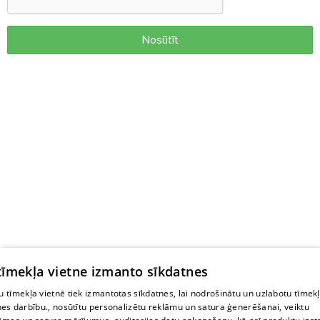
Nosūtīt
 tīmekļa vietne izmanto sīkdatnes
 tīmekļa vietnē tiek izmantotas sīkdatnes, lai nodrošinātu un uzlabotu tīmek
nes darbību., nosūtītu personalizētu reklāmu un satura ģenerēšanai, veiktu