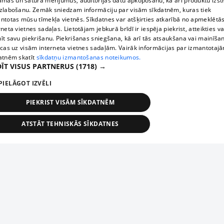
āmas un satura mērījumus, auditorijas datu apkopošanu, kā arī produktu izst
zlabošanu. Zemāk sniedzam informāciju par visām sīkdatnēm, kuras tiek
ntotas mūsu tīmekļa vietnēs. Sīkdatnes var atšķirties atkarībā no apmeklētā
rneta vietnes sadaļas. Lietotājam jebkurā brīdī ir iespēja piekrist, atteikties va
īt savu piekrišanu. Piekrišanas sniegšana, kā arī tās atsaukšana vai mainīša
ecas uz visām interneta vietnes sadaļām. Vairāk informācijas par izmantotaj
atnēm skatīt
sīkdatņu izmantošanas noteikumos.
ĪT VISUS PARTNERUS
(1718) →
PIELĀGOT IZVĒLI
PIEKRIST VISĀM SĪKDATNĒM
ATSTĀT TEHNISKĀS SĪKDATNES
TEHNISKĀS/OBLIGĀTĀS
STATISTIKAS
MĒRĶĒŠANA
FUNKCIONĀLĀS
NEKLASIFICĒTĀS
ehniskās/obligātās
Statistikas
Mērķēšana
Funkcionālās
Neklasificēt