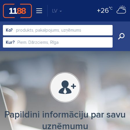
°C
+26
LV
Ko?
Kur?
Papildini informāciju par savu
uzņēmumu