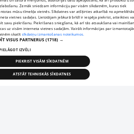
āmas un satura mērījumus, auditorijas datu apkopošanu, kā arī produktu izst
zlabošanu. Zemāk sniedzam informāciju par visām sīkdatnēm, kuras tiek
ntotas mūsu tīmekļa vietnēs. Sīkdatnes var atšķirties atkarībā no apmeklētā
rneta vietnes sadaļas. Lietotājam jebkurā brīdī ir iespēja piekrist, atteikties va
īt savu piekrišanu. Piekrišanas sniegšana, kā arī tās atsaukšana vai mainīša
ecas uz visām interneta vietnes sadaļām. Vairāk informācijas par izmantotaj
atnēm skatīt
sīkdatņu izmantošanas noteikumos.
ĪT VISUS PARTNERUS
(1718) →
PIELĀGOT IZVĒLI
PIEKRIST VISĀM SĪKDATNĒM
ATSTĀT TEHNISKĀS SĪKDATNES
TEHNISKĀS/OBLIGĀTĀS
STATISTIKAS
MĒRĶĒŠANA
FUNKCIONĀLĀS
NEKLASIFICĒTĀS
ehniskās/obligātās
Statistikas
Mērķēšana
Funkcionālās
Neklasificēt