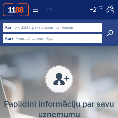
°C
+21
LV
Ko?
Kur?
Papildini informāciju par savu
uzņēmumu