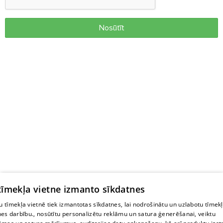
Nosūtīt
 tīmekļa vietne izmanto sīkdatnes
 tīmekļa vietnē tiek izmantotas sīkdatnes, lai nodrošinātu un uzlabotu tīmek
nes darbību., nosūtītu personalizētu reklāmu un satura ģenerēšanai, veiktu