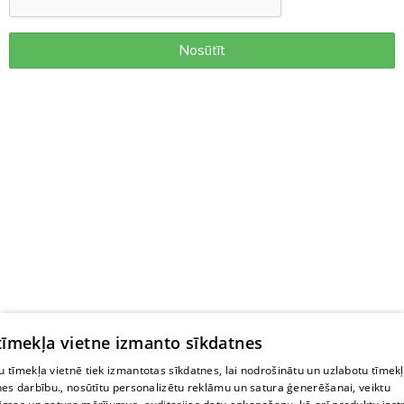
Nosūtīt
 tīmekļa vietne izmanto sīkdatnes
 tīmekļa vietnē tiek izmantotas sīkdatnes, lai nodrošinātu un uzlabotu tīmek
nes darbību., nosūtītu personalizētu reklāmu un satura ģenerēšanai, veiktu