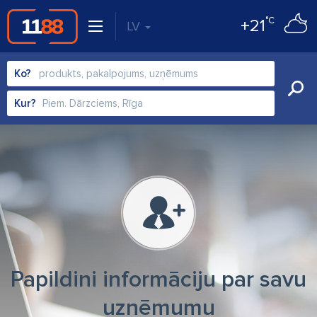
°C
+21
LV
Ko?
Kur?
Papildini informāciju par savu
uzņēmumu