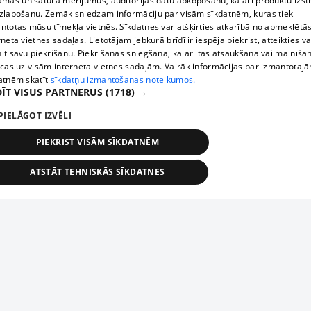
āmas un satura mērījumus, auditorijas datu apkopošanu, kā arī produktu izst
zlabošanu. Zemāk sniedzam informāciju par visām sīkdatnēm, kuras tiek
ntotas mūsu tīmekļa vietnēs. Sīkdatnes var atšķirties atkarībā no apmeklētā
rneta vietnes sadaļas. Lietotājam jebkurā brīdī ir iespēja piekrist, atteikties va
īt savu piekrišanu. Piekrišanas sniegšana, kā arī tās atsaukšana vai mainīša
ecas uz visām interneta vietnes sadaļām. Vairāk informācijas par izmantotaj
atnēm skatīt
sīkdatņu izmantošanas noteikumos.
ĪT VISUS PARTNERUS
(1718) →
PIELĀGOT IZVĒLI
PIEKRIST VISĀM SĪKDATNĒM
ATSTĀT TEHNISKĀS SĪKDATNES
TEHNISKĀS/OBLIGĀTĀS
STATISTIKAS
MĒRĶĒŠANA
FUNKCIONĀLĀS
NEKLASIFICĒTĀS
ehniskās/obligātās
Statistikas
Mērķēšana
Funkcionālās
Neklasificēt