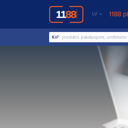
1188 p
LV
Ko?