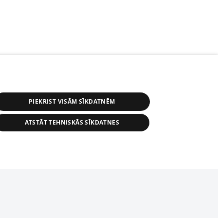
PIEKRIST VISĀM SĪKDATNĒM
ATSTĀT TEHNISKĀS SĪKDATNES
s, tās daļas vai datu bāzē iekļautās