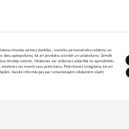
zlabotu tīmekļa vietnes darbību., nosūtītu personalizētu reklāmu un
as datu apkopošanu, kā arī produktu izstrādi un uzlabošanu. Zemāk
su tīmekļa vietnēs. Sīkdatnes var atšķirties atkarībā no apmeklētās
, atteikties vai mainīt savu piekrišanu. Piekrišanas sniegšana, kā arī
adaļām. Vairāk informācijas par izmantotajām sīkdatnēm skatīt
ĒRĶĒŠANA
FUNKCIONĀLĀS
NEKLASIFICĒTĀS
1188 datu bāze
obligātās
Statistikas
Mērķēšana
Funkcionālās
Neklasificētās