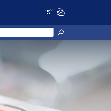
°C
+15