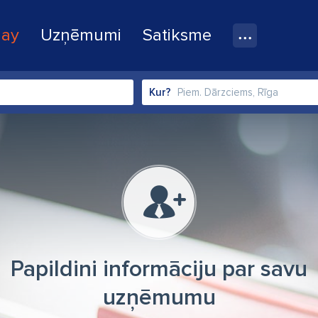
lay
Uzņēmumi
Satiksme
Kur?
Papildini informāciju par savu
uzņēmumu