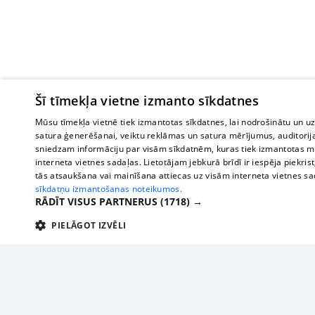
Šī tīmekļa vietne izmanto sīkdatnes
Mūsu tīmekļa vietnē tiek izmantotas sīkdatnes, lai nodrošinātu un u
satura ģenerēšanai, veiktu reklāmas un satura mērījumus, auditorij
sniedzam informāciju par visām sīkdatnēm, kuras tiek izmantotas mū
interneta vietnes sadaļas. Lietotājam jebkurā brīdī ir iespēja piekrist
tās atsaukšana vai mainīšana attiecas uz visām interneta vietnes s
sīkdatņu izmantošanas noteikumos.
RĀDĪT VISUS PARTNERUS
(1718) →
PIELĀGOT IZVĒLI
TEHNISKĀS/OBLIGĀTĀS
STATISTIKAS
M
Tehniskās/