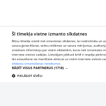
Šī tīmekļa vietne izmanto sīkdatnes
Mūsu tīmekļa vietnē tiek izmantotas sīkdatnes, lai nodrošinātu un u
satura ģenerēšanai, veiktu reklāmas un satura mērījumus, auditorij
sniedzam informāciju par visām sīkdatnēm, kuras tiek izmantotas mū
interneta vietnes sadaļas. Lietotājam jebkurā brīdī ir iespēja piekrist
tās atsaukšana vai mainīšana attiecas uz visām interneta vietnes s
sīkdatņu izmantošanas noteikumos.
RĀDĪT VISUS PARTNERUS
(1718) →
PIELĀGOT IZVĒLI
TEHNISKĀS/OBLIGĀTĀS
STATISTIKAS
M
Tehniskās/