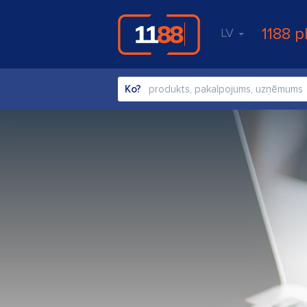
1188 p
LV
Ko?