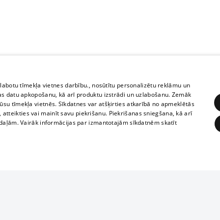
zlabotu tīmekļa vietnes darbību., nosūtītu personalizētu reklāmu un
as datu apkopošanu, kā arī produktu izstrādi un uzlabošanu. Zemāk
su tīmekļa vietnēs. Sīkdatnes var atšķirties atkarībā no apmeklētās
, atteikties vai mainīt savu piekrišanu. Piekrišanas sniegšana, kā arī
adaļām. Vairāk informācijas par izmantotajām sīkdatnēm skatīt
ĒRĶĒŠANA
FUNKCIONĀLĀS
NEKLASIFICĒTĀS
1188 datu bāze
obligātās
Statistikas
Mērķēšana
Funkcionālās
Neklasificētās