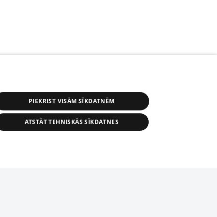
PIEKRIST VISĀM SĪKDATNĒM
ATSTĀT TEHNISKĀS SĪKDATNES
s, tās daļas vai datu bāzē iekļautās