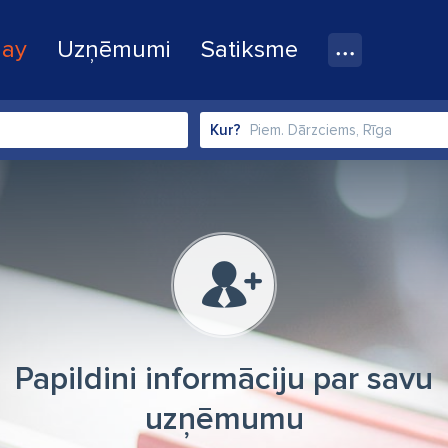
lay
Uzņēmumi
Satiksme
Kur?
Papildini informāciju par savu
uzņēmumu