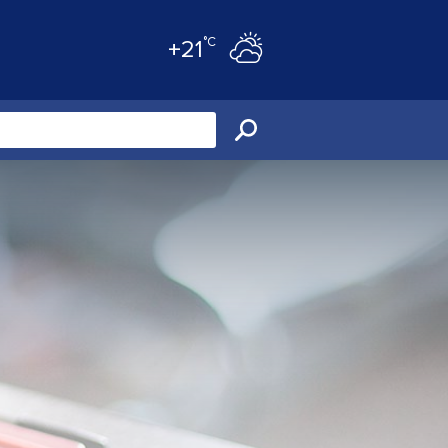
°C
+21