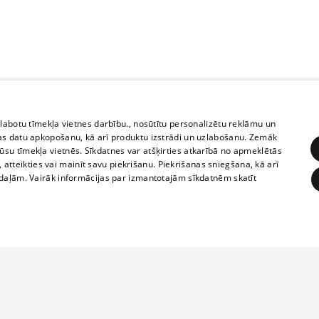
zlabotu tīmekļa vietnes darbību., nosūtītu personalizētu reklāmu un
as datu apkopošanu, kā arī produktu izstrādi un uzlabošanu. Zemāk
su tīmekļa vietnēs. Sīkdatnes var atšķirties atkarībā no apmeklētās
, atteikties vai mainīt savu piekrišanu. Piekrišanas sniegšana, kā arī
adaļām. Vairāk informācijas par izmantotajām sīkdatnēm skatīt
ĒRĶĒŠANA
FUNKCIONĀLĀS
NEKLASIFICĒTĀS
1188 datu bāze
obligātās
Statistikas
Mērķēšana
Funkcionālās
Neklasificētās