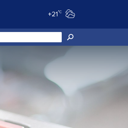
°C
+21