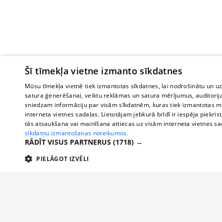
Šī tīmekļa vietne izmanto sīkdatnes
Mūsu tīmekļa vietnē tiek izmantotas sīkdatnes, lai nodrošinātu un u
satura ģenerēšanai, veiktu reklāmas un satura mērījumus, auditorij
sniedzam informāciju par visām sīkdatnēm, kuras tiek izmantotas mū
interneta vietnes sadaļas. Lietotājam jebkurā brīdī ir iespēja piekrist
tās atsaukšana vai mainīšana attiecas uz visām interneta vietnes s
sīkdatņu izmantošanas noteikumos.
RĀDĪT VISUS PARTNERUS
(1718) →
PIELĀGOT IZVĒLI
TEHNISKĀS/OBLIGĀTĀS
STATISTIKAS
M
Tehniskās/