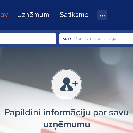
lay
Uzņēmumi
Satiksme
Kur?
Papildini informāciju par savu
uzņēmumu