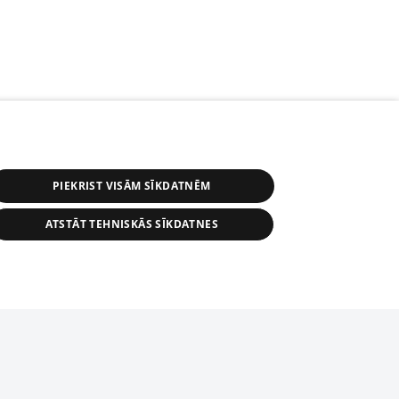
PIEKRIST VISĀM SĪKDATNĒM
ATSTĀT TEHNISKĀS SĪKDATNES
s, tās daļas vai datu bāzē iekļautās