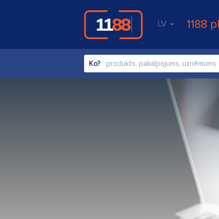
1188 p
LV
Ko?