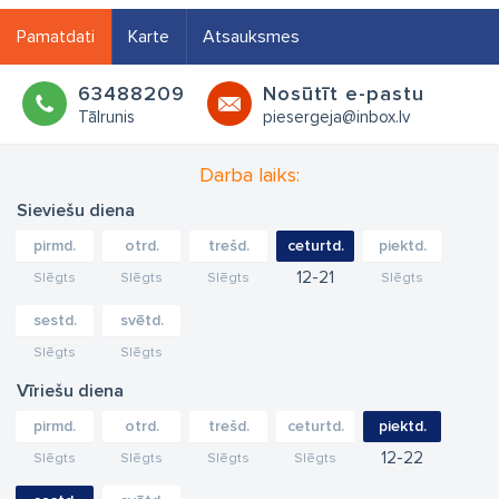
Pamatdati
Karte
Atsauksmes
63488209
Nosūtīt e-pastu
Tālrunis
piesergeja@inbox.lv
Darba laiks:
Sieviešu diena
pirmd.
otrd.
trešd.
ceturtd.
piektd.
12
21
Slēgts
Slēgts
Slēgts
Slēgts
sestd.
svētd.
Slēgts
Slēgts
Vīriešu diena
pirmd.
otrd.
trešd.
ceturtd.
piektd.
12
22
Slēgts
Slēgts
Slēgts
Slēgts