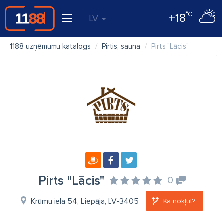
°C
+18
LV
1188 uzņēmumu katalogs
Pirtis, sauna
Pirts "Lācis"
Pirts "Lācis"
0
Krūmu iela 54, Liepāja, LV-3405
Kā nokļūt?