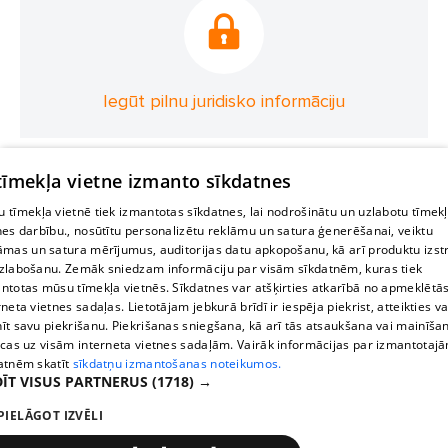
Iegūt pilnu juridisko informāciju
 tīmekļa vietne izmanto sīkdatnes
 tīmekļa vietnē tiek izmantotas sīkdatnes, lai nodrošinātu un uzlabotu tīmek
nes darbību., nosūtītu personalizētu reklāmu un satura ģenerēšanai, veiktu
āmas un satura mērījumus, auditorijas datu apkopošanu, kā arī produktu izst
zlabošanu. Zemāk sniedzam informāciju par visām sīkdatnēm, kuras tiek
ntotas mūsu tīmekļa vietnēs. Sīkdatnes var atšķirties atkarībā no apmeklētā
rneta vietnes sadaļas. Lietotājam jebkurā brīdī ir iespēja piekrist, atteikties va
īt savu piekrišanu. Piekrišanas sniegšana, kā arī tās atsaukšana vai mainīša
ecas uz visām interneta vietnes sadaļām. Vairāk informācijas par izmantotaj
atnēm skatīt
sīkdatņu izmantošanas noteikumos.
ĪT VISUS PARTNERUS
(1718) →
PIELĀGOT IZVĒLI