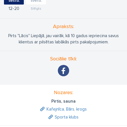
sestd.
svētd.
12
20
Slēgts
Apraksts:
Pirts "Lācis" Liepājā, jau vairāk, kā 10 gadus iepriecina savus
klientus ar pilsētas labākās pirts pakalpojumiem.
Sociālie tīkli:
Nozares:
Pirtis, sauna
Kafejnīca, Bārs, krogs
Sporta klubs