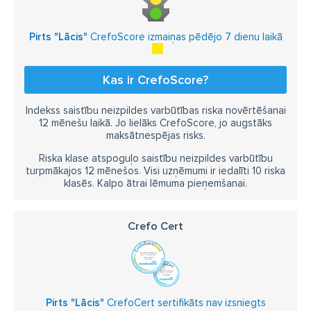
Pirts "Lācis"
CrefoScore izmaiņas pēdējo 7 dienu laikā
Kas ir CrefoScore?
Indekss saistību neizpildes varbūtības riska novērtēšanai
12 mēnešu laikā. Jo lielāks CrefoScore, jo augstāks
maksātnespējas risks.
Riska klase atspoguļo saistību neizpildes varbūtību
turpmākajos 12 mēnešos. Visi uzņēmumi ir iedalīti 10 riska
klasēs. Kalpo ātrai lēmuma pieņemšanai.
Crefo Cert
Pirts "Lācis"
CrefoCert sertifikāts nav izsniegts