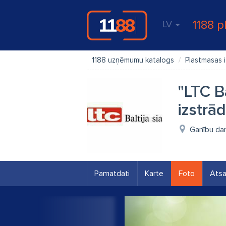
1188 p
LV
1188 uzņēmumu katalogs
Plastmasas i
"LTC B
izstrā
Ganību da
Pamatdati
Karte
Foto
Ats