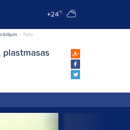
°C
+24
strādājumi
Foto
, plastmasas