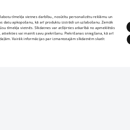
zlabotu tīmekļa vietnes darbību., nosūtītu personalizētu reklāmu un
as datu apkopošanu, kā arī produktu izstrādi un uzlabošanu. Zemāk
su tīmekļa vietnēs. Sīkdatnes var atšķirties atkarībā no apmeklētās
, atteikties vai mainīt savu piekrišanu. Piekrišanas sniegšana, kā arī
adaļām. Vairāk informācijas par izmantotajām sīkdatnēm skatīt
ĒRĶĒŠANA
FUNKCIONĀLĀS
NEKLASIFICĒTĀS
1188 datu bāze
obligātās
Statistikas
Mērķēšana
Funkcionālās
Neklasificētās
informācijas, v
izplatīšana jebk
eklēt un pārlūkot tīmekļa vietni un izmantot tās piedāvātās iespējas. Bez šīm sīkdatnēm 
aizliegta leju
mi
Kinoteātros
1188 web lapā 
, vilcieni,
TV programma
kategoriski ai
ksts
tiskie reisi
atļaujas.
Līguma noteikumi