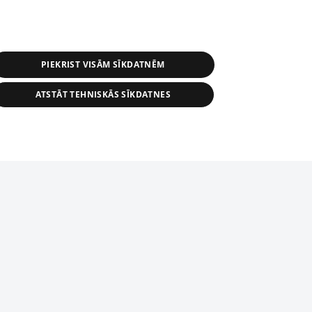
PIEKRIST VISĀM SĪKDATNĒM
ATSTĀT TEHNISKĀS SĪKDATNES
s, tās daļas vai datu bāzē iekļautās
ai informācijas daļas pavairošana vai
ādā formā stingri aizliegta. Tāpat arī ir
tīmekļa vietne nevarēs pilnvērtīgi darboties un sniegt
pielāde automātiskā režīmā. Jebkura
publicētā materiāla pārpublicēšana ir
zliegta bez 1188 web lapas redakcijas