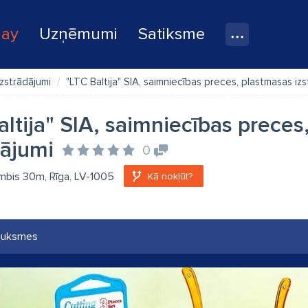
lay
Uzņēmumi
Satiksme
zstrādājumi
"LTC Baltija" SIA, saimniecības preces, plastmasas iz
altija" SIA, saimniecības preces
dājumi
0
mbis 30m, Rīga, LV-1005
Kā nokļūt?
auksmes