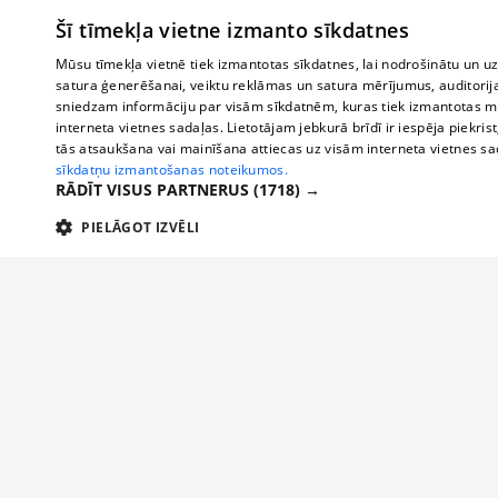
Šī tīmekļa vietne izmanto sīkdatnes
Mūsu tīmekļa vietnē tiek izmantotas sīkdatnes, lai nodrošinātu un u
satura ģenerēšanai, veiktu reklāmas un satura mērījumus, auditorij
sniedzam informāciju par visām sīkdatnēm, kuras tiek izmantotas mū
interneta vietnes sadaļas. Lietotājam jebkurā brīdī ir iespēja piekrist
tās atsaukšana vai mainīšana attiecas uz visām interneta vietnes s
sīkdatņu izmantošanas noteikumos.
RĀDĪT VISUS PARTNERUS
(1718) →
PIELĀGOT IZVĒLI
TEHNISKĀS/OBLIGĀTĀS
STATISTIKAS
M
Tehniskās/
Tehniskās/obligātās sīkdatnes nepieciešamas, lai lietotājs varētu brīvi apm
lietotājam nepieciešamo informāciju.
Par mums
Uzņēmu
Nodrošinātājs
/
Darbības
Reklāma
Autobusi
Nosaukums
Apra
Domēns
ilgums
starptau
Biznesa klientiem