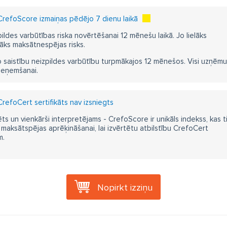
refoScore izmaiņas pēdējo 7 dienu laikā
pildes varbūtības riska novērtēšanai 12 mēnešu laikā. Jo lielāks
āks maksātnespējas risks.
 saistību neizpildes varbūtību turpmākajos 12 mēnešos. Visi uzņēmumi i
ieņemšanai.
refoCert sertifikāts nav izsniegts
ts un vienkārši interpretējams - CrefoScore ir unikāls indekss, kas t
aksātspējas aprēķināšanai, lai izvērtētu atbilstību CrefoCert
m.
Nopirkt izziņu