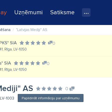
lay
Uzņēmumi
Satiksme
nēšana
"Latvijas Mediji" AS
PKS" SIA
0
41, Rīga, LV-1050
s" SIA
0
41, Rīga, LV-1050
Mediji" AS
0
, LV-1003
Papildināt informāciju par uzņēmumu