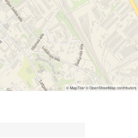
© MapTiler
© OpenStreetMap contributors