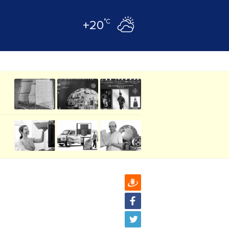
°C
+20