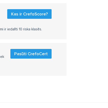
Kas ir CrefoScore?
r iedalīti 10 riska klasēs.
Pasūti CrefoCert
iek