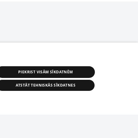
PIEKRIST VISĀM SĪKDATNĒM
ATSTĀT TEHNISKĀS SĪKDATNES