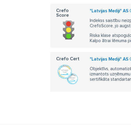
Crefo
"Latvijas Mediji" AS
C
Score
Indekss saistību neiz
CrefoScore, jo augst
Riska klase atspoguļo
Kalpo ātrai lēmuma p
Crefo Cert
"Latvijas Mediji" AS
C
Objektīvs, automatizē
izmantots uzņēmumu m
sertifikāta standarta