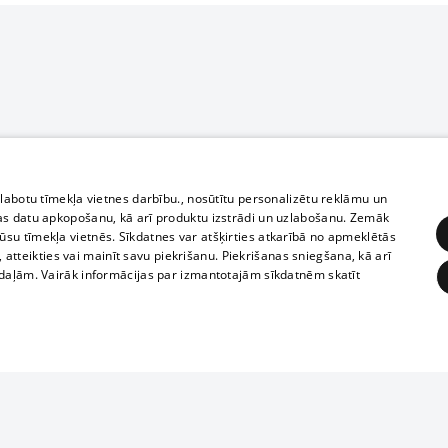
zlabotu tīmekļa vietnes darbību., nosūtītu personalizētu reklāmu un
as datu apkopošanu, kā arī produktu izstrādi un uzlabošanu. Zemāk
su tīmekļa vietnēs. Sīkdatnes var atšķirties atkarībā no apmeklētās
, atteikties vai mainīt savu piekrišanu. Piekrišanas sniegšana, kā arī
adaļām. Vairāk informācijas par izmantotajām sīkdatnēm skatīt
ĒRĶĒŠANA
FUNKCIONĀLĀS
NEKLASIFICĒTĀS