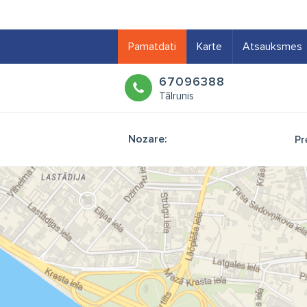
Pamatdati
Karte
Atsauksmes
67096388
Tālrunis
Nozare:
Pr