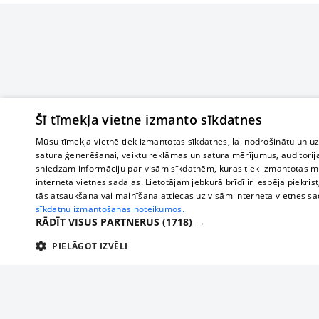
Šī tīmekļa vietne izmanto sīkdatnes
Mūsu tīmekļa vietnē tiek izmantotas sīkdatnes, lai nodrošinātu un u
satura ģenerēšanai, veiktu reklāmas un satura mērījumus, auditorij
sniedzam informāciju par visām sīkdatnēm, kuras tiek izmantotas mū
interneta vietnes sadaļas. Lietotājam jebkurā brīdī ir iespēja piekrist
tās atsaukšana vai mainīšana attiecas uz visām interneta vietnes s
sīkdatņu izmantošanas noteikumos.
RĀDĪT VISUS PARTNERUS
(1718) →
PIELĀGOT IZVĒLI
TEHNISKĀS/OBLIGĀTĀS
STATISTIKAS
M