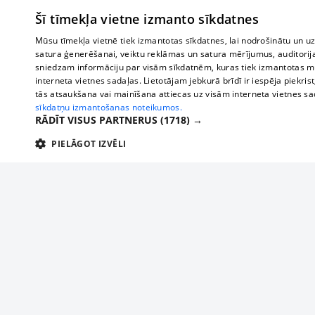
Šī tīmekļa vietne izmanto sīkdatnes
Mūsu tīmekļa vietnē tiek izmantotas sīkdatnes, lai nodrošinātu un u
satura ģenerēšanai, veiktu reklāmas un satura mērījumus, auditorij
sniedzam informāciju par visām sīkdatnēm, kuras tiek izmantotas mū
interneta vietnes sadaļas. Lietotājam jebkurā brīdī ir iespēja piekrist
tās atsaukšana vai mainīšana attiecas uz visām interneta vietnes s
sīkdatņu izmantošanas noteikumos.
RĀDĪT VISUS PARTNERUS
(1718) →
PIELĀGOT IZVĒLI
TEHNISKĀS/OBLIGĀTĀS
STATISTIKAS
M
Tehniskās/
Tehniskās/obligātās sīkdatnes nepieciešamas, lai lietotājs varētu brīvi apm
lietotājam nepieciešamo informāciju.
Par mums
Uzņēmu
Nodrošinātājs
/
Darbības
Reklāma
Autobusi
Nosaukums
Apra
Domēns
ilgums
starptau
Biznesa klientiem