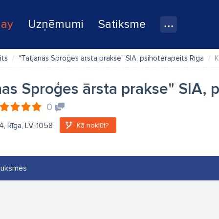
lay
Uzņēmumi
Satiksme
its
"Tatjanas Sproģes ārsta prakse" SIA, psihoterapeits Rīgā
K
nas Sproģes ārsta prakse" SIA, 
0
44, Rīga, LV-1058
Kā nokļūt?
auksmes