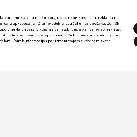
zlabotu tīmekļa vietnes darbību., nosūtītu personalizētu reklāmu un
as datu apkopošanu, kā arī produktu izstrādi un uzlabošanu. Zemāk
su tīmekļa vietnēs. Sīkdatnes var atšķirties atkarībā no apmeklētās
, atteikties vai mainīt savu piekrišanu. Piekrišanas sniegšana, kā arī
adaļām. Vairāk informācijas par izmantotajām sīkdatnēm skatīt
ĒRĶĒŠANA
FUNKCIONĀLĀS
NEKLASIFICĒTĀS
1188 datu bāze
obligātās
Statistikas
Mērķēšana
Funkcionālās
Neklasificētās
informācijas, v
izplatīšana jebk
eklēt un pārlūkot tīmekļa vietni un izmantot tās piedāvātās iespējas. Bez šīm sīkdatnēm 
aizliegta leju
mi
Kinoteātros
1188 web lapā 
, vilcieni,
TV programma
kategoriski ai
ksts
tiskie reisi
atļaujas.
Līguma noteikumi