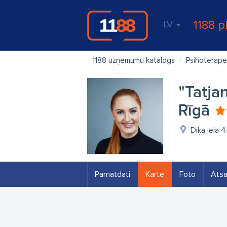
1188 p
LV
1188 uzņēmumu katalogs
Psihoterape
"Tatja
Rīgā
Dīķa iela 
Pamatdati
Karte
Foto
Ats