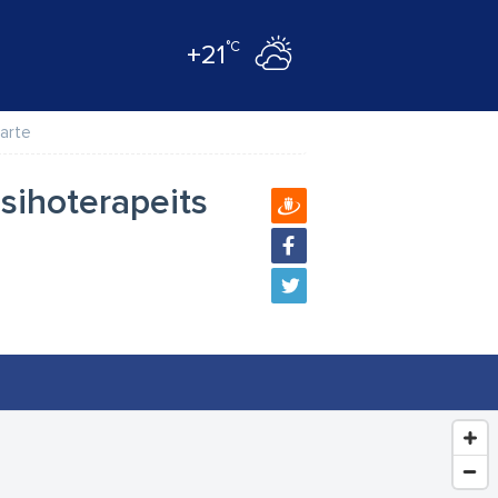
°C
+21
arte
psihoterapeits