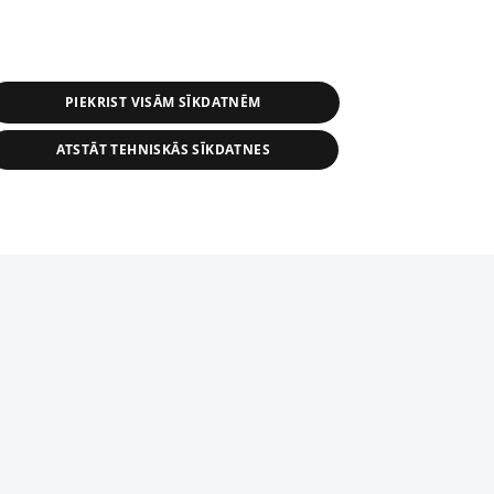
PIEKRIST VISĀM SĪKDATNĒM
ATSTĀT TEHNISKĀS SĪKDATNES
s, tās daļas vai datu bāzē iekļautās
ai informācijas daļas pavairošana vai
ādā formā stingri aizliegta. Tāpat arī ir
tīmekļa vietne nevarēs pilnvērtīgi darboties un sniegt
pielāde automātiskā režīmā. Jebkura
publicētā materiāla pārpublicēšana ir
zliegta bez 1188 web lapas redakcijas