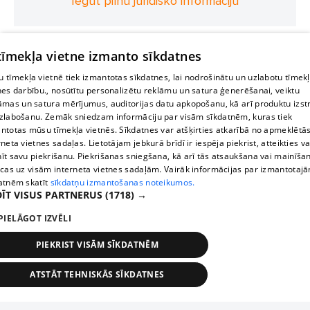
Iegūt pilnu juridisko informāciju
 tīmekļa vietne izmanto sīkdatnes
 tīmekļa vietnē tiek izmantotas sīkdatnes, lai nodrošinātu un uzlabotu tīmek
nes darbību., nosūtītu personalizētu reklāmu un satura ģenerēšanai, veiktu
āmas un satura mērījumus, auditorijas datu apkopošanu, kā arī produktu izst
zlabošanu. Zemāk sniedzam informāciju par visām sīkdatnēm, kuras tiek
ntotas mūsu tīmekļa vietnēs. Sīkdatnes var atšķirties atkarībā no apmeklētā
rneta vietnes sadaļas. Lietotājam jebkurā brīdī ir iespēja piekrist, atteikties va
īt savu piekrišanu. Piekrišanas sniegšana, kā arī tās atsaukšana vai mainīša
ecas uz visām interneta vietnes sadaļām. Vairāk informācijas par izmantotaj
atnēm skatīt
sīkdatņu izmantošanas noteikumos.
ĪT VISUS PARTNERUS
(1718) →
PIELĀGOT IZVĒLI
PIEKRIST VISĀM SĪKDATNĒM
ATSTĀT TEHNISKĀS SĪKDATNES
TEHNISKĀS/OBLIGĀTĀS
STATISTIKAS
MĒRĶĒŠANA