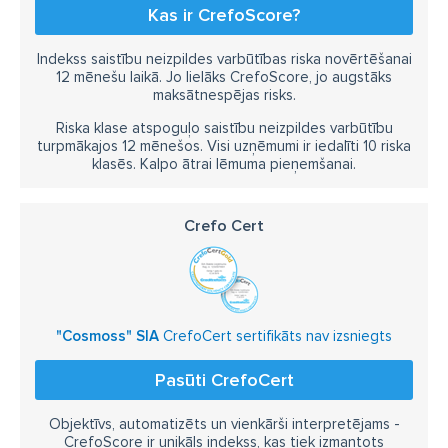
Kas ir CrefoScore?
Indekss saistību neizpildes varbūtības riska novērtēšanai
12 mēnešu laikā. Jo lielāks CrefoScore, jo augstāks
maksātnespējas risks.
Riska klase atspoguļo saistību neizpildes varbūtību
turpmākajos 12 mēnešos. Visi uzņēmumi ir iedalīti 10 riska
klasēs. Kalpo ātrai lēmuma pieņemšanai.
Crefo Cert
"Cosmoss" SIA
CrefoCert sertifikāts nav izsniegts
Pasūti CrefoCert
Objektīvs, automatizēts un vienkārši interpretējams -
CrefoScore ir unikāls indekss, kas tiek izmantots