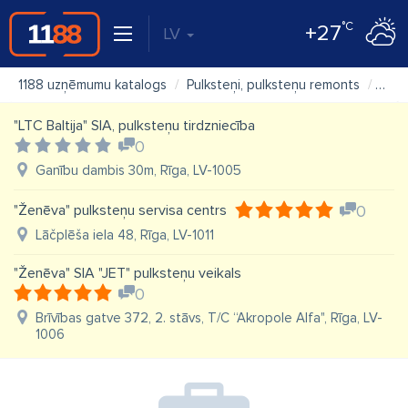
°C
+27
LV
1188 uzņēmumu katalogs
Pulksteņi, pulksteņu remonts
"Cos
"LTC Baltija" SIA, pulksteņu tirdzniecība
0
Ganību dambis 30m, Rīga, LV-1005
"Ženēva" pulksteņu servisa centrs
0
Lāčplēša iela 48, Rīga, LV-1011
"Ženēva" SIA "JET" pulksteņu veikals
0
Brīvības gatve 372, 2. stāvs, T/C “Akropole Alfa", Rīga, LV-
1006