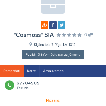
"Cosmoss" SIA
0
Klijānu iela 7, Rīga, LV-1012
Papildināt informāciju par uzņēmumu
Pamatdati
Karte
Atsauksmes
67704909
Tālrunis
Nozare: