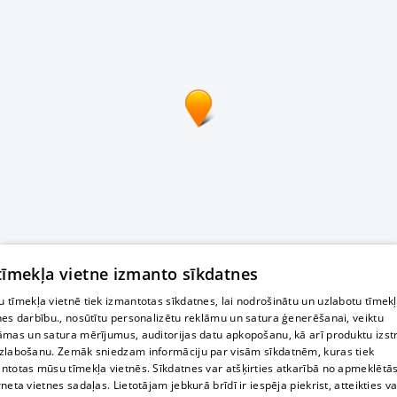
 tīmekļa vietne izmanto sīkdatnes
 tīmekļa vietnē tiek izmantotas sīkdatnes, lai nodrošinātu un uzlabotu tīmek
nes darbību., nosūtītu personalizētu reklāmu un satura ģenerēšanai, veiktu
āmas un satura mērījumus, auditorijas datu apkopošanu, kā arī produktu izst
zlabošanu. Zemāk sniedzam informāciju par visām sīkdatnēm, kuras tiek
ntotas mūsu tīmekļa vietnēs. Sīkdatnes var atšķirties atkarībā no apmeklētā
rneta vietnes sadaļas. Lietotājam jebkurā brīdī ir iespēja piekrist, atteikties va