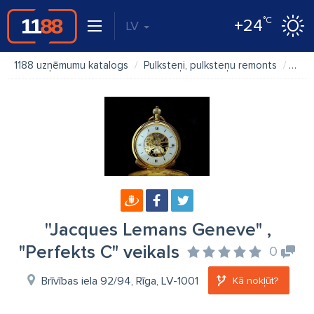
°C
+24
LV
1188 uzņēmumu katalogs
Pulksteņi, pulksteņu remonts
''Ja
''Jacques Lemans Geneve" ,
"Perfekts C" veikals
0
Brīvības iela 92/94, Rīga, LV-1001
Kā nokļūt?