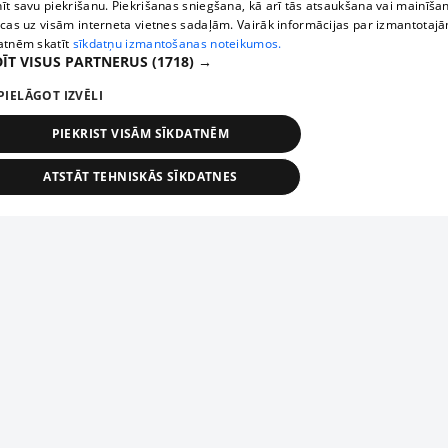
īt savu piekrišanu. Piekrišanas sniegšana, kā arī tās atsaukšana vai mainīša
ecas uz visām interneta vietnes sadaļām. Vairāk informācijas par izmantotaj
atnēm skatīt
sīkdatņu izmantošanas noteikumos.
ĪT VISUS PARTNERUS
(1718) →
PIELĀGOT IZVĒLI
PIEKRIST VISĀM SĪKDATNĒM
ATSTĀT TEHNISKĀS SĪKDATNES
TEHNISKĀS/OBLIGĀTĀS
STATISTIKAS
MĒRĶĒŠANA
FUNKCIONĀLĀS
NEKLASIFICĒTĀS
ehniskās/obligātās
Statistikas
Mērķēšana
Funkcionālās
Neklasificēt
niskās/obligātās sīkdatnes nepieciešamas, lai lietotājs varētu brīvi apmeklēt un pārlūk
Piesaki savu uzņēmumu
ekļa vietni un izmantot tās piedāvātās iespējas. Bez šīm sīkdatnēm tīmekļa vietne neva
nvērtīgi darboties un sniegt lietotājam nepieciešamo informāciju.
Ja tavs uzņēmums nav mūsu datubāzē, aizpildi vienkāršu