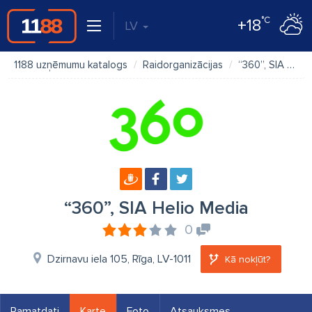
°C
+18
LV
1188 uzņēmumu katalogs
Raidorganizācijas
“360”, SIA Helio Media
“360”, SIA Helio Media
0
Dzirnavu iela 105, Rīga, LV-1011
Kā nokļūt?
Pamatdati
Karte
Foto
Atsauksmes