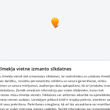
 tīmekļa vietne izmanto sīkdatnes
 tīmekļa vietnē tiek izmantotas sīkdatnes, lai nodrošinātu un uzlabotu tīmek
nes darbību., nosūtītu personalizētu reklāmu un satura ģenerēšanai, veiktu
āmas un satura mērījumus, auditorijas datu apkopošanu, kā arī produktu izst
zlabošanu. Zemāk sniedzam informāciju par visām sīkdatnēm, kuras tiek
ntotas mūsu tīmekļa vietnēs. Sīkdatnes var atšķirties atkarībā no apmeklētā
rneta vietnes sadaļas. Lietotājam jebkurā brīdī ir iespēja piekrist, atteikties va
īt savu piekrišanu. Piekrišanas sniegšana, kā arī tās atsaukšana vai mainīša
ecas uz visām interneta vietnes sadaļām. Vairāk informācijas par izmantotaj