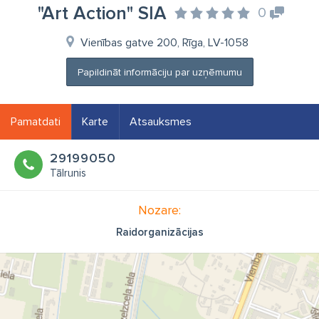
"Art Action" SIA
0
Vienības gatve 200, Rīga, LV-1058
Papildināt informāciju par uzņēmumu
Pamatdati
Karte
Atsauksmes
29199050
Tālrunis
Nozare:
Raidorganizācijas