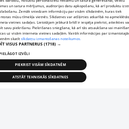
nes darbību., nosūtītu personalizētu reklāmu un satura ģenerēšanai, veiktu
āmas un satura mērījumus, auditorijas datu apkopošanu, kā arī produktu izst
zlabošanu. Zemāk sniedzam informāciju par visām sīkdatnēm, kuras tiek
ntotas mūsu tīmekļa vietnēs. Sīkdatnes var atšķirties atkarībā no apmeklētā
rneta vietnes sadaļas. Lietotājam jebkurā brīdī ir iespēja piekrist, atteikties va
īt savu piekrišanu. Piekrišanas sniegšana, kā arī tās atsaukšana vai mainīša
ecas uz visām interneta vietnes sadaļām. Vairāk informācijas par izmantotaj
atnēm skatīt
sīkdatņu izmantošanas noteikumos.
ĪT VISUS PARTNERUS
(1718) →
PIELĀGOT IZVĒLI
PIEKRIST VISĀM SĪKDATNĒM
ATSTĀT TEHNISKĀS SĪKDATNES
TEHNISKĀS/OBLIGĀTĀS
STATISTIKAS
MĒRĶĒŠANA
FUNKCIONĀLĀS
NEKLASIFICĒTĀS
ehniskās/obligātās
Statistikas
Mērķēšana
Funkcionālās
Neklasificēt