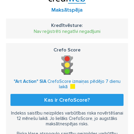
Maksātspēja
Kredītvēsture:
Nav reģistrēti negatīvi negadījumi
Crefo Score
"Art Action" SIA
CrefoScore izmaiņas pēdējo 7 dienu
laikā
Kas ir CrefoScore?
Indekss saistību neizpildes varbūtības riska novērtēšanai
12 mēnešu laikā. Jo lielāks CrefoScore, jo augstāks
maksātnespējas risks.
Riska klase atspoguļo saistību neizpildes varbūtību