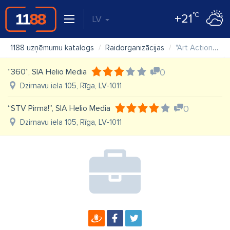
°C
+21
LV
1188 uzņēmumu katalogs
Raidorganizācijas
"Art Action" SIA
“360”, SIA Helio Media
0
Dzirnavu iela 105, Rīga, LV-1011
“STV Pirmā!”, SIA Helio Media
0
Dzirnavu iela 105, Rīga, LV-1011