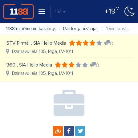
°C
+19
LV
1188 uzņēmumu katalogs
Raidorganizācijas
"Divu krastu radio" SIA
“STV Pirmā!”, SIA Helio Media
0
Dzirnavu iela 105, Rīga, LV-1011
“360”, SIA Helio Media
0
Dzirnavu iela 105, Rīga, LV-1011