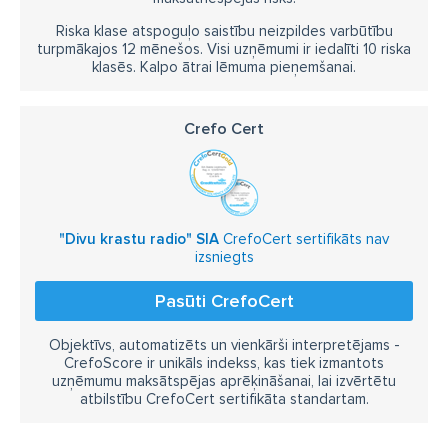
Riska klase atspoguļo saistību neizpildes varbūtību
turpmākajos 12 mēnešos. Visi uzņēmumi ir iedalīti 10 riska
klasēs. Kalpo ātrai lēmuma pieņemšanai.
Crefo Cert
"Divu krastu radio" SIA
CrefoCert sertifikāts nav
izsniegts
Pasūti CrefoCert
Objektīvs, automatizēts un vienkārši interpretējams -
CrefoScore ir unikāls indekss, kas tiek izmantots
uzņēmumu maksātspējas aprēķināšanai, lai izvērtētu
atbilstību CrefoCert sertifikāta standartam.