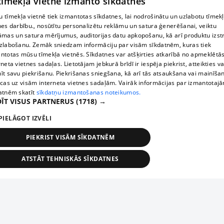
 tīmekļa vietne izmanto sīkdatnes
 tīmekļa vietnē tiek izmantotas sīkdatnes, lai nodrošinātu un uzlabotu tīmek
nes darbību., nosūtītu personalizētu reklāmu un satura ģenerēšanai, veiktu
āmas un satura mērījumus, auditorijas datu apkopošanu, kā arī produktu izst
zlabošanu. Zemāk sniedzam informāciju par visām sīkdatnēm, kuras tiek
ntotas mūsu tīmekļa vietnēs. Sīkdatnes var atšķirties atkarībā no apmeklētā
rneta vietnes sadaļas. Lietotājam jebkurā brīdī ir iespēja piekrist, atteikties va
īt savu piekrišanu. Piekrišanas sniegšana, kā arī tās atsaukšana vai mainīša
ecas uz visām interneta vietnes sadaļām. Vairāk informācijas par izmantotaj
atnēm skatīt
sīkdatņu izmantošanas noteikumos.
ĪT VISUS PARTNERUS
(1718) →
PIELĀGOT IZVĒLI
PIEKRIST VISĀM SĪKDATNĒM
ATSTĀT TEHNISKĀS SĪKDATNES
TEHNISKĀS/OBLIGĀTĀS
STATISTIKAS
MĒRĶĒŠANA
FUNKCIONĀLĀS
NEKLASIFICĒTĀS