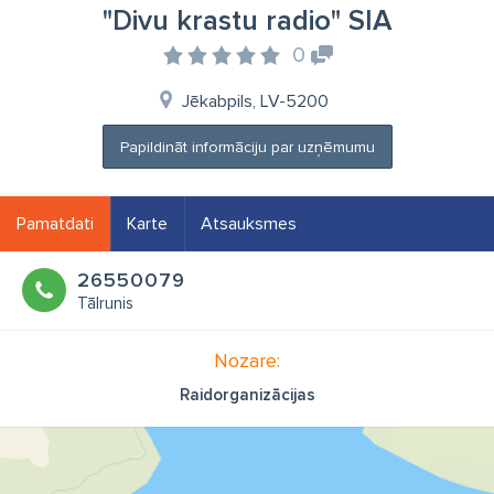
"Divu krastu radio" SIA
0
Jēkabpils, LV-5200
Papildināt informāciju par uzņēmumu
Pamatdati
Karte
Atsauksmes
26550079
Tālrunis
Nozare:
Raidorganizācijas