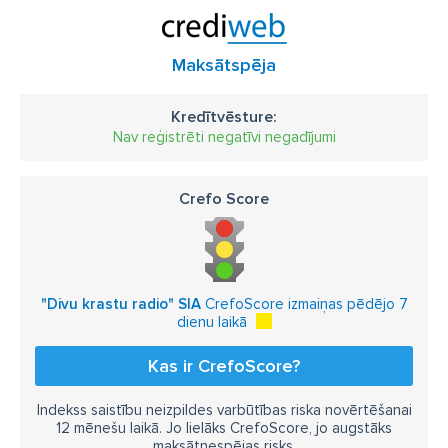
Maksātspēja
Kredītvēsture:
Nav reģistrēti negatīvi negadījumi
Crefo Score
"Divu krastu radio" SIA
CrefoScore izmaiņas pēdējo 7
dienu laikā
Kas ir CrefoScore?
Indekss saistību neizpildes varbūtības riska novērtēšanai
12 mēnešu laikā. Jo lielāks CrefoScore, jo augstāks
maksātnespējas risks.