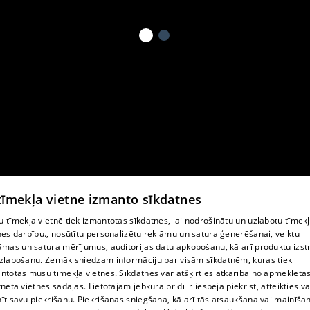
 tīmekļa vietne izmanto sīkdatnes
 tīmekļa vietnē tiek izmantotas sīkdatnes, lai nodrošinātu un uzlabotu tīmek
nes darbību., nosūtītu personalizētu reklāmu un satura ģenerēšanai, veiktu
āmas un satura mērījumus, auditorijas datu apkopošanu, kā arī produktu izst
zlabošanu. Zemāk sniedzam informāciju par visām sīkdatnēm, kuras tiek
ntotas mūsu tīmekļa vietnēs. Sīkdatnes var atšķirties atkarībā no apmeklētā
rneta vietnes sadaļas. Lietotājam jebkurā brīdī ir iespēja piekrist, atteikties va
īt savu piekrišanu. Piekrišanas sniegšana, kā arī tās atsaukšana vai mainīša