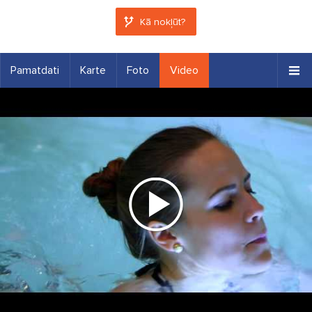
Kā nokļūt?
Pamatdati
Karte
Foto
Video