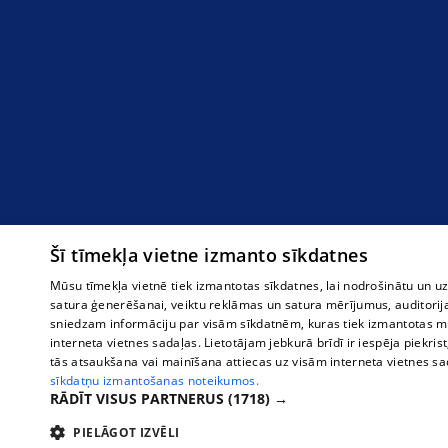
Šī tīmekļa vietne izmanto sīkdatnes
Mūsu tīmekļa vietnē tiek izmantotas sīkdatnes, lai nodrošinātu un u
satura ģenerēšanai, veiktu reklāmas un satura mērījumus, auditorij
sniedzam informāciju par visām sīkdatnēm, kuras tiek izmantotas mū
interneta vietnes sadaļas. Lietotājam jebkurā brīdī ir iespēja piekrist
tās atsaukšana vai mainīšana attiecas uz visām interneta vietnes s
sīkdatņu izmantošanas noteikumos.
RĀDĪT VISUS PARTNERUS
(1718) →
PIELĀGOT IZVĒLI