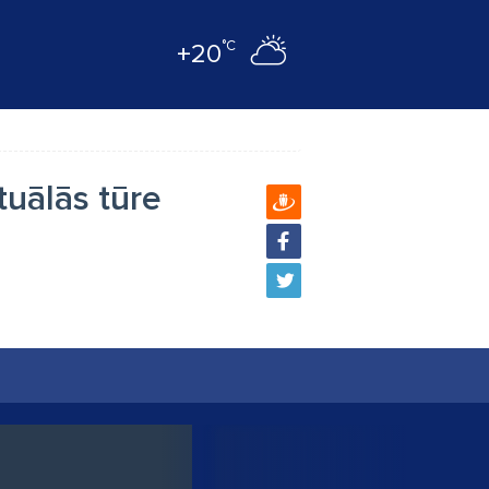
°C
+20
tuālās tūre