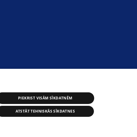
PIEKRIST VISĀM SĪKDATNĒM
ATSTĀT TEHNISKĀS SĪKDATNES