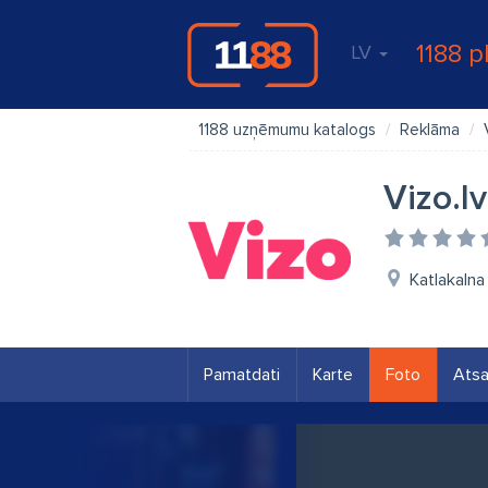
1188 p
LV
1188 uzņēmumu katalogs
Reklāma
Vizo.lv
Katlakalna 
Pamatdati
Karte
Foto
Ats