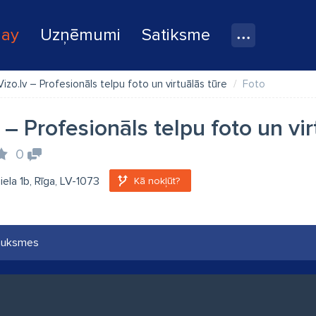
lay
Uzņēmumi
Satiksme
Vizo.lv – Profesionāls telpu foto un virtuālās tūre
Foto
 – Profesionāls telpu foto un vir
0
iela 1b, Rīga, LV-1073
Kā nokļūt?
auksmes