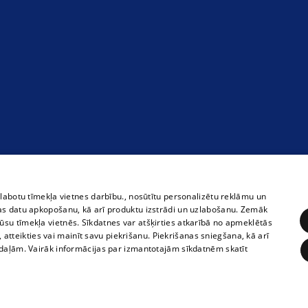
zlabotu tīmekļa vietnes darbību., nosūtītu personalizētu reklāmu un
as datu apkopošanu, kā arī produktu izstrādi un uzlabošanu. Zemāk
su tīmekļa vietnēs. Sīkdatnes var atšķirties atkarībā no apmeklētās
, atteikties vai mainīt savu piekrišanu. Piekrišanas sniegšana, kā arī
adaļām. Vairāk informācijas par izmantotajām sīkdatnēm skatīt