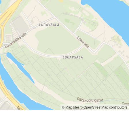
© MapTiler
© OpenStreetMap contributors