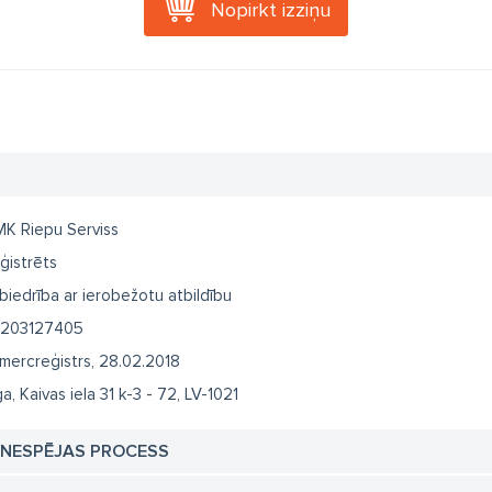
Nopirkt izziņu
K Riepu Serviss
ģistrēts
biedrība ar ierobežotu atbildību
203127405
mercreģistrs, 28.02.2018
ga, Kaivas iela 31 k-3 - 72, LV-1021
TNESPĒJAS PROCESS