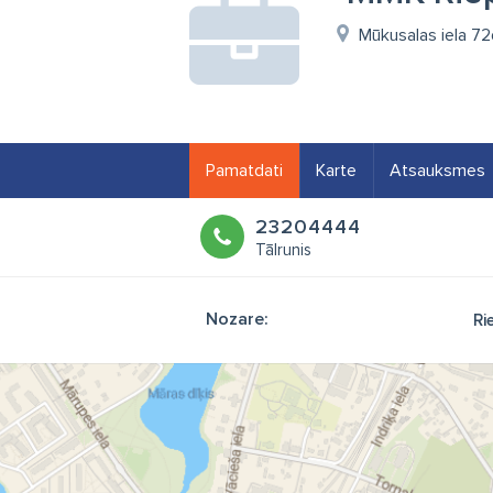
Mūkusalas iela 72
Pamatdati
Karte
Atsauksmes
23204444
Tālrunis
Nozare:
Ri