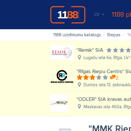
1188 p
LV
1188 uzņēmumu katalogs
Riepas
"
"Remik" SIA
Lugažu iela 6a, Rīga, LV
"Rīgas Riepu Centrs" SI
2
Duntes iela 13, (iebraukš
"ODLER" SIA kravas aut
Maskavas iela 460a, Rīg
"MMK Riep