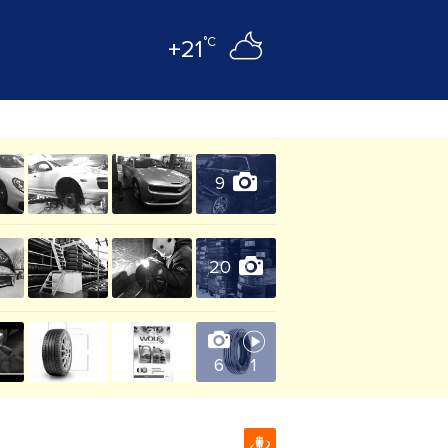
°C
+21
9
20
6
1