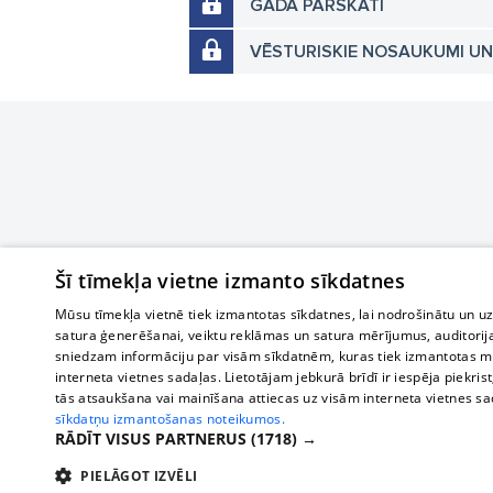
GADA PĀRSKATI
VĒSTURISKIE NOSAUKUMI U
Šī tīmekļa vietne izmanto sīkdatnes
Mūsu tīmekļa vietnē tiek izmantotas sīkdatnes, lai nodrošinātu un u
satura ģenerēšanai, veiktu reklāmas un satura mērījumus, auditorij
sniedzam informāciju par visām sīkdatnēm, kuras tiek izmantotas mū
interneta vietnes sadaļas. Lietotājam jebkurā brīdī ir iespēja piekrist
tās atsaukšana vai mainīšana attiecas uz visām interneta vietnes s
sīkdatņu izmantošanas noteikumos.
RĀDĪT VISUS PARTNERUS
(1718) →
PIELĀGOT IZVĒLI