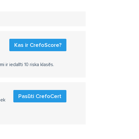
Kas ir CrefoScore?
r iedalīti 10 riska klasēs.
Pasūti CrefoCert
iek