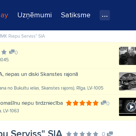
lay
Uzņēmumi
Satiksme
MMK Riepu Serviss" SIA
0
-1045
A, riepas un diski Skanstes rajonā
ana no Bukultu ielas, Skanstes rajons), Rīga, LV-1005
omašīnu riepu tirdzniecība
0
a, LV-1063
u Serviss" SIA
0