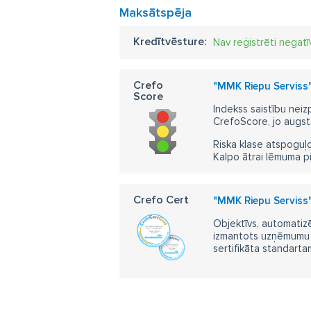
Maksātspēja
Kredītvēsture:
Nav reģistrēti negatī
Crefo
"MMK Riepu Serviss"
Score
Indekss saistību neiz
CrefoScore, jo augst
Riska klase atspoguļo
Kalpo ātrai lēmuma p
Crefo Cert
"MMK Riepu Serviss"
Objektīvs, automatizē
izmantots uzņēmumu m
sertifikāta standarta