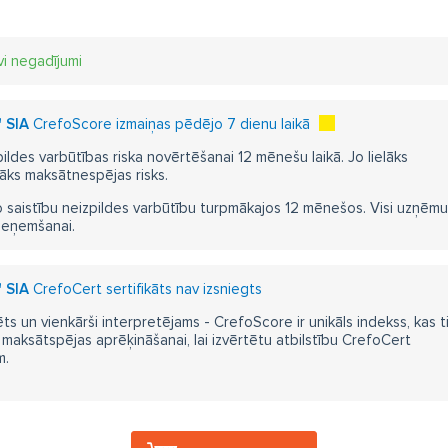
vi negadījumi
 SIA
CrefoScore izmaiņas pēdējo 7 dienu laikā
pildes varbūtības riska novērtēšanai 12 mēnešu laikā. Jo lielāks
āks maksātnespējas risks.
 saistību neizpildes varbūtību turpmākajos 12 mēnešos. Visi uzņēmumi i
ieņemšanai.
 SIA
CrefoCert sertifikāts nav izsniegts
ts un vienkārši interpretējams - CrefoScore ir unikāls indekss, kas t
aksātspējas aprēķināšanai, lai izvērtētu atbilstību CrefoCert
m.