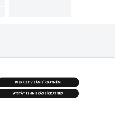
PIEKRIST VISĀM SĪKDATNĒM
ATSTĀT TEHNISKĀS SĪKDATNES