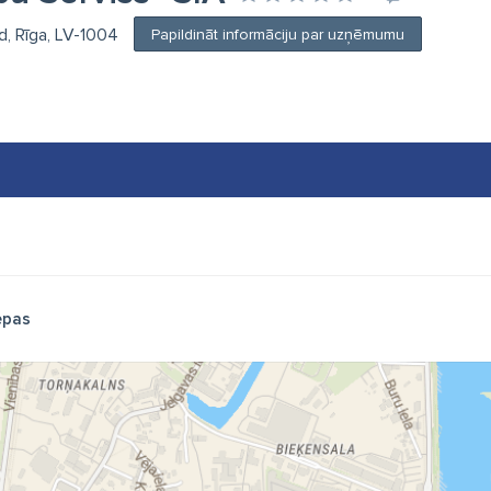
d, Rīga, LV-1004
Papildināt informāciju par uzņēmumu
epas