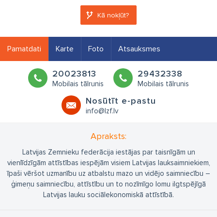
Kā nokļūt?
Pamatdati
Karte
Foto
Atsauksmes
20023813
29432338
Mobilais tālrunis
Mobilais tālrunis
Nosūtīt e-pastu
info@lzf.lv
Apraksts:
Latvijas Zemnieku federācija iestājas par taisnīgām un
vienlīdzīgām attīstības iespējām visiem Latvijas lauksaimniekiem,
īpaši vēršot uzmanību uz atbalstu mazo un vidējo saimniecību –
ģimeņu saimniecību, attīstību un to nozīmīgo lomu ilgtspējīgā
Latvijas lauku sociālekonomiskā attīstībā.