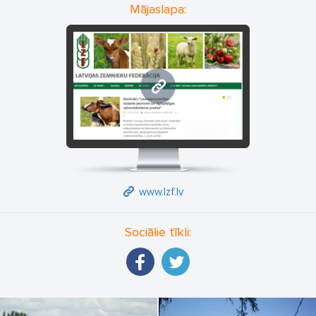
Mājaslapa:
www.lzf.lv
www.lzf.lv
Sociālie tīkli: