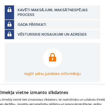
KAVĒTI MAKSĀJUMI, MAKSĀTNESPĒJAS
PROCESS
GADA PĀRSKATI
VĒSTURISKIE NOSAUKUMI UN ADRESES
Iegūt pilnu juridisko informāciju
 tīmekļa vietne izmanto sīkdatnes
 tīmekļa vietnē tiek izmantotas sīkdatnes, lai nodrošinātu un uzlabotu tīmek
nes darbību., nosūtītu personalizētu reklāmu un satura ģenerēšanai, veiktu