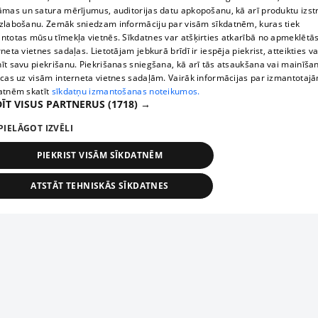
āmas un satura mērījumus, auditorijas datu apkopošanu, kā arī produktu izst
zlabošanu. Zemāk sniedzam informāciju par visām sīkdatnēm, kuras tiek
ntotas mūsu tīmekļa vietnēs. Sīkdatnes var atšķirties atkarībā no apmeklētā
rneta vietnes sadaļas. Lietotājam jebkurā brīdī ir iespēja piekrist, atteikties va
īt savu piekrišanu. Piekrišanas sniegšana, kā arī tās atsaukšana vai mainīša
ecas uz visām interneta vietnes sadaļām. Vairāk informācijas par izmantotaj
atnēm skatīt
sīkdatņu izmantošanas noteikumos.
ĪT VISUS PARTNERUS
(1718) →
PIELĀGOT IZVĒLI
PIEKRIST VISĀM SĪKDATNĒM
ATSTĀT TEHNISKĀS SĪKDATNES
TEHNISKĀS/OBLIGĀTĀS
STATISTIKAS
MĒRĶĒŠANA
FUNKCIONĀLĀS
NEKLASIFICĒTĀS
ehniskās/obligātās
Statistikas
Mērķēšana
Funkcionālās
Neklasificēt