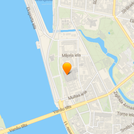
Lauksaimniecības likumdošanas iniciatīva
Līdzdalība lauksaimniecības politikas veidošanā
ģimenes saimniecība
lauku apdzīvotība
mazās zemnieku saimniecības
Latvijas Zemnieku Federācija
biedrība latvijas zemnieku federācija
Latvijas Zemnieku Federācija
Latvijas Zemnieku Federācija kontakti
Zemnieku Federācija kontakti