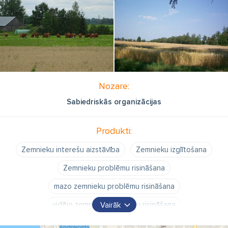
Nozare:
Sabiedriskās organizācijas
Produkti:
Zemnieku interešu aizstāvība
Zemnieku izglītošana
Zemnieku problēmu risināšana
mazo zemnieku problēmu risināšana
vidējo zemnieku problēmu risināšana
Vairāk
Lauku vides attīstība