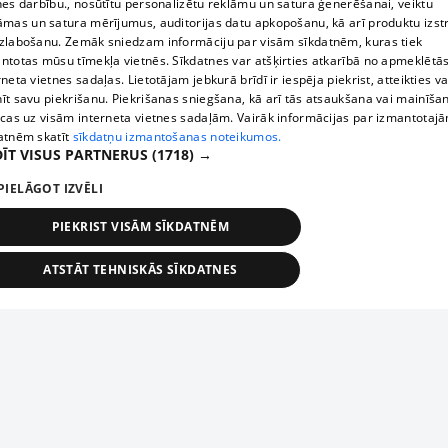
nes darbību., nosūtītu personalizētu reklāmu un satura ģenerēšanai, veiktu
āmas un satura mērījumus, auditorijas datu apkopošanu, kā arī produktu izst
zlabošanu. Zemāk sniedzam informāciju par visām sīkdatnēm, kuras tiek
ntotas mūsu tīmekļa vietnēs. Sīkdatnes var atšķirties atkarībā no apmeklētā
rneta vietnes sadaļas. Lietotājam jebkurā brīdī ir iespēja piekrist, atteikties va
īt savu piekrišanu. Piekrišanas sniegšana, kā arī tās atsaukšana vai mainīša
ecas uz visām interneta vietnes sadaļām. Vairāk informācijas par izmantotaj
atnēm skatīt
sīkdatņu izmantošanas noteikumos.
ĪT VISUS PARTNERUS
(1718) →
PIELĀGOT IZVĒLI
PIEKRIST VISĀM SĪKDATNĒM
ATSTĀT TEHNISKĀS SĪKDATNES
TEHNISKĀS/OBLIGĀTĀS
STATISTIKAS
MĒRĶĒŠANA
FUNKCIONĀLĀS
NEKLASIFICĒTĀS
ehniskās/obligātās
Statistikas
Mērķēšana
Funkcionālās
Neklasificēt