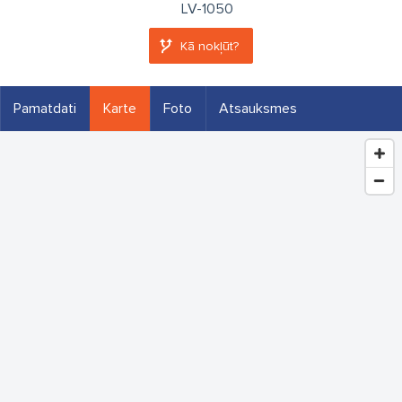
LV-1050
Kā nokļūt?
Pamatdati
Karte
Foto
Atsauksmes