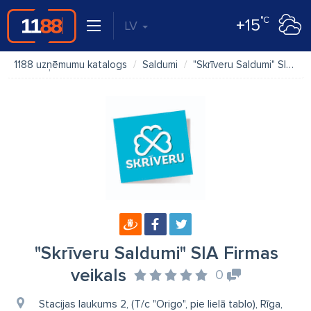
°C
+15
LV
1188 uzņēmumu katalogs
Saldumi
"Skrīveru Saldumi" SIA Firmas veikals
"Skrīveru Saldumi" SIA Firmas
veikals
0
Stacijas laukums 2, (T/c "Origo", pie lielā tablo), Rīga,