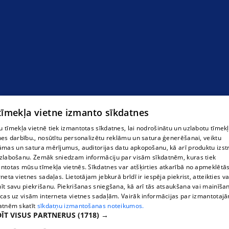
 tīmekļa vietne izmanto sīkdatnes
 tīmekļa vietnē tiek izmantotas sīkdatnes, lai nodrošinātu un uzlabotu tīmek
nes darbību., nosūtītu personalizētu reklāmu un satura ģenerēšanai, veiktu
āmas un satura mērījumus, auditorijas datu apkopošanu, kā arī produktu izst
zlabošanu. Zemāk sniedzam informāciju par visām sīkdatnēm, kuras tiek
ntotas mūsu tīmekļa vietnēs. Sīkdatnes var atšķirties atkarībā no apmeklētā
rneta vietnes sadaļas. Lietotājam jebkurā brīdī ir iespēja piekrist, atteikties va
īt savu piekrišanu. Piekrišanas sniegšana, kā arī tās atsaukšana vai mainīša
ecas uz visām interneta vietnes sadaļām. Vairāk informācijas par izmantotaj
atnēm skatīt
sīkdatņu izmantošanas noteikumos.
ĪT VISUS PARTNERUS
(1718) →