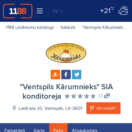
°C
+21
LV
1188 uzņēmumu katalogs
Saldumi
"Ventspils Kārumnieks" SIA konditoreja
"Ventspils Kārumnieks" SIA
konditoreja
0
Lielā iela 20, Ventspils, LV-3601
Kā nokļūt?
Pamatdati
Karte
Foto
Atsauksmes