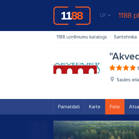
1188 p
LV
1188 uzņēmumu katalogs
Santehnika
"Akved
Saules iel
Pamatdati
Karte
Foto
Ats