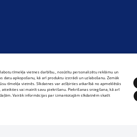
zlabotu tīmekļa vietnes darbību., nosūtītu personalizētu reklāmu un
as datu apkopošanu, kā arī produktu izstrādi un uzlabošanu. Zemāk
su tīmekļa vietnēs. Sīkdatnes var atšķirties atkarībā no apmeklētās
, atteikties vai mainīt savu piekrišanu. Piekrišanas sniegšana, kā arī
adaļām. Vairāk informācijas par izmantotajām sīkdatnēm skatīt
ĒRĶĒŠANA
FUNKCIONĀLĀS
NEKLASIFICĒTĀS