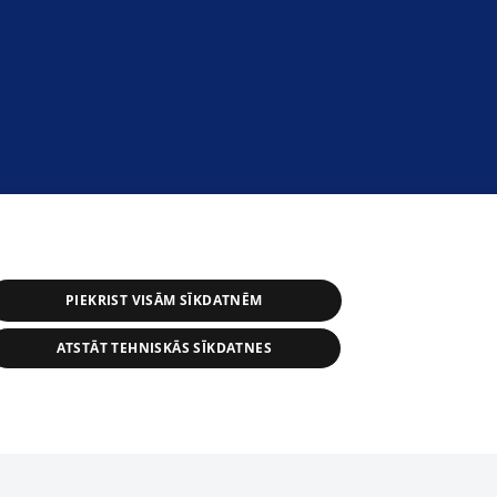
PIEKRIST VISĀM SĪKDATNĒM
ATSTĀT TEHNISKĀS SĪKDATNES