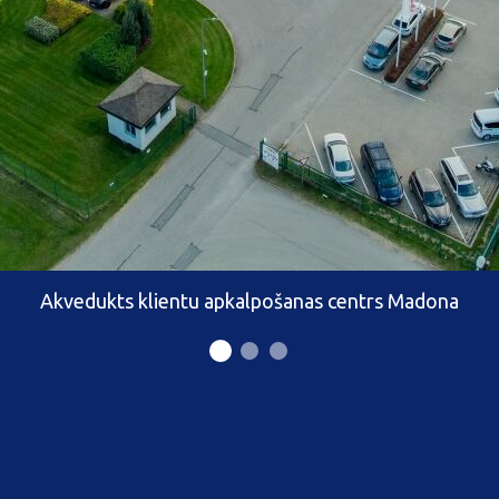
Akvedukts klientu apkalpošanas centrs Madona