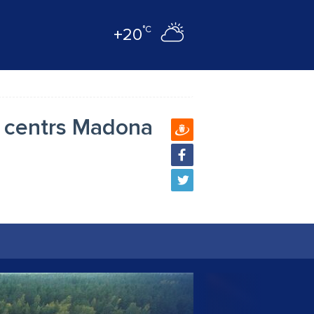
°C
+20
s centrs Madona