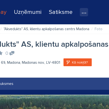
lay
Uzņēmumi
Satiksme
"Akvedukts" AS, klientu apkalpošanas centrs Madona
Foto
ukts" AS, klientu apkalpošana
0
a 61i, Madona, Madonas nov., LV-4801
Kā nokļūt?
auksmes