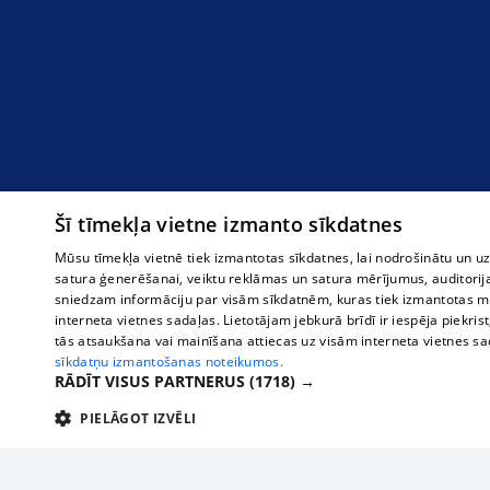
Šī tīmekļa vietne izmanto sīkdatnes
Mūsu tīmekļa vietnē tiek izmantotas sīkdatnes, lai nodrošinātu un u
satura ģenerēšanai, veiktu reklāmas un satura mērījumus, auditorij
sniedzam informāciju par visām sīkdatnēm, kuras tiek izmantotas mū
interneta vietnes sadaļas. Lietotājam jebkurā brīdī ir iespēja piekrist
tās atsaukšana vai mainīšana attiecas uz visām interneta vietnes s
sīkdatņu izmantošanas noteikumos.
RĀDĪT VISUS PARTNERUS
(1718) →
PIELĀGOT IZVĒLI
TEHNISKĀS/OBLIGĀTĀS
STATISTIKAS
M