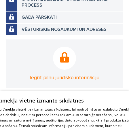
PROCESS
GADA PĀRSKATI
VĒSTURISKIE NOSAUKUMI UN ADRESES
Iegūt pilnu juridisko informāciju
 tīmekļa vietne izmanto sīkdatnes
 tīmekļa vietnē tiek izmantotas sīkdatnes, lai nodrošinātu un uzlabotu tīmek
nes darbību., nosūtītu personalizētu reklāmu un satura ģenerēšanai, veiktu
āmas un satura mērījumus, auditorijas datu apkopošanu, kā arī produktu izst
zlabošanu. Zemāk sniedzam informāciju par visām sīkdatnēm, kuras tiek