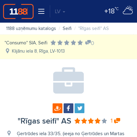
°C
+18
LV
1188 uzņēmumu katalogs
Seifi
"Rīgas seifi" AS
"Consumo" SIA, Seifi
0
Klijānu iela 8, Rīga, LV-1013
"Rīgas seifi" AS
1
Ģertrūdes iela 33/35, (ieeja no Ģertrūdes un Martas