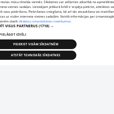
ntotas mūsu tīmekļa vietnēs. Sīkdatnes var atšķirties atkarībā no apmeklētā
rneta vietnes sadaļas. Lietotājam jebkurā brīdī ir iespēja piekrist, atteikties va
īt savu piekrišanu. Piekrišanas sniegšana, kā arī tās atsaukšana vai mainīša
ecas uz visām interneta vietnes sadaļām. Vairāk informācijas par izmantotaj
atnēm skatīt
sīkdatņu izmantošanas noteikumos.
ĪT VISUS PARTNERUS
(1718) →
PIELĀGOT IZVĒLI
PIEKRIST VISĀM SĪKDATNĒM
ATSTĀT TEHNISKĀS SĪKDATNES
TEHNISKĀS/OBLIGĀTĀS
STATISTIKAS
MĒRĶĒŠANA
FUNKCIONĀLĀS
NEKLASIFICĒTĀS
ehniskās/obligātās
Statistikas
Mērķēšana
Funkcionālās
Neklasificēt
niskās/obligātās sīkdatnes nepieciešamas, lai lietotājs varētu brīvi apmeklēt un pārlūk
Piesaki savu uzņēmumu
ekļa vietni un izmantot tās piedāvātās iespējas. Bez šīm sīkdatnēm tīmekļa vietne neva