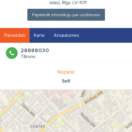
ielas), Rīga, LV-1011
Papildināt informāciju par uzņēmumu
Pamatdati
Karte
Atsauksmes
28888030
Tālrunis
Nozare:
Seifi