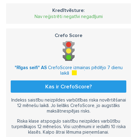
Kredītvēsture:
Nav reģistrēti negatīvi negadījumi
Crefo Score
"Rīgas seifi" AS
CrefoScore izmaiņas pēdējo 7 dienu
laikā
Kas ir CrefoScore?
Indekss saistību neizpildes varbūtības riska novērtēšanai
12 mēnešu laikā. Jo lielāks CrefoScore, jo augstāks
maksātnespējas risks.
Riska klase atspoguļo saistību neizpildes varbūtību
turpmākajos 12 mēnešos. Visi uzņēmumi ir iedalīti 10 riska
klasēs. Kalpo ātrai lēmuma pieņemšanai.