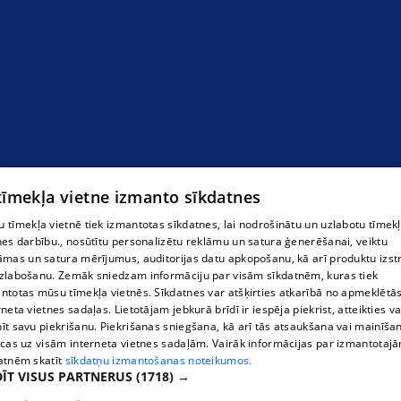
 tīmekļa vietne izmanto sīkdatnes
 tīmekļa vietnē tiek izmantotas sīkdatnes, lai nodrošinātu un uzlabotu tīmek
nes darbību., nosūtītu personalizētu reklāmu un satura ģenerēšanai, veiktu
āmas un satura mērījumus, auditorijas datu apkopošanu, kā arī produktu izst
zlabošanu. Zemāk sniedzam informāciju par visām sīkdatnēm, kuras tiek
ntotas mūsu tīmekļa vietnēs. Sīkdatnes var atšķirties atkarībā no apmeklētā
rneta vietnes sadaļas. Lietotājam jebkurā brīdī ir iespēja piekrist, atteikties va
īt savu piekrišanu. Piekrišanas sniegšana, kā arī tās atsaukšana vai mainīša
ecas uz visām interneta vietnes sadaļām. Vairāk informācijas par izmantotaj
atnēm skatīt
sīkdatņu izmantošanas noteikumos.
ĪT VISUS PARTNERUS
(1718) →