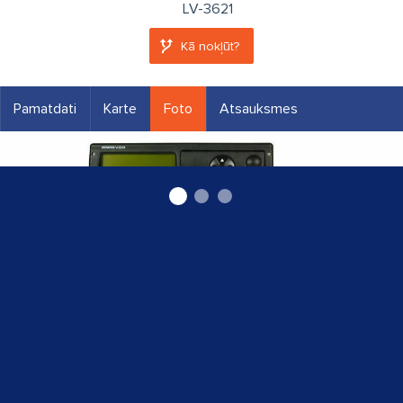
LV-3621
Kā nokļūt?
Pamatdati
Karte
Foto
Atsauksmes
Tahogrāfu pārbaude