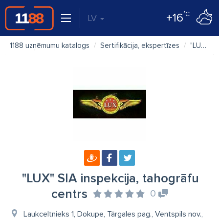
°C
+16
LV
1188 uzņēmumu katalogs
Sertifikācija, ekspertīzes
"LUX" SIA inspekcija, tahogrāfu centrs
"LUX" SIA inspekcija, tahogrāfu
centrs
0
Laukceltnieks 1, Dokupe, Tārgales pag., Ventspils nov.,