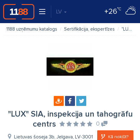
°C
+26
LV
1188 uzņēmumu katalogs
Sertifikācija, ekspertīzes
"LUX" SIA, inspekcija un tahogrāfu centrs
"LUX" SIA, inspekcija un tahogrāfu
centrs
0
Lietuvas šoseja 3b, Jelgava, LV-3001
Kā nokļūt?