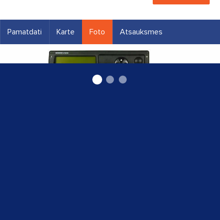
Pamatdati
Karte
Foto
Atsauksmes
Tahogrāfi