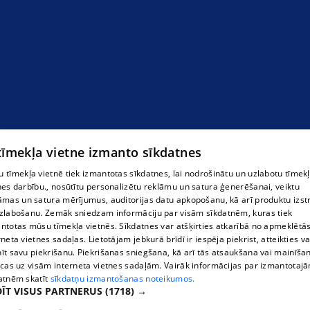
 tīmekļa vietne izmanto sīkdatnes
 tīmekļa vietnē tiek izmantotas sīkdatnes, lai nodrošinātu un uzlabotu tīmek
nes darbību., nosūtītu personalizētu reklāmu un satura ģenerēšanai, veiktu
āmas un satura mērījumus, auditorijas datu apkopošanu, kā arī produktu izst
zlabošanu. Zemāk sniedzam informāciju par visām sīkdatnēm, kuras tiek
ntotas mūsu tīmekļa vietnēs. Sīkdatnes var atšķirties atkarībā no apmeklētā
rneta vietnes sadaļas. Lietotājam jebkurā brīdī ir iespēja piekrist, atteikties va
īt savu piekrišanu. Piekrišanas sniegšana, kā arī tās atsaukšana vai mainīša
ecas uz visām interneta vietnes sadaļām. Vairāk informācijas par izmantotaj
atnēm skatīt
sīkdatņu izmantošanas noteikumos.
ĪT VISUS PARTNERUS
(1718) →