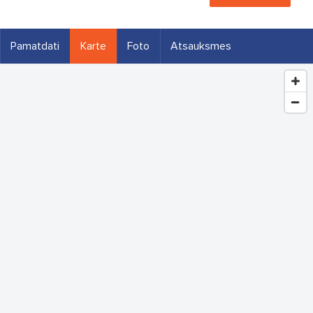
Pamatdati
Karte
Foto
Atsauksmes