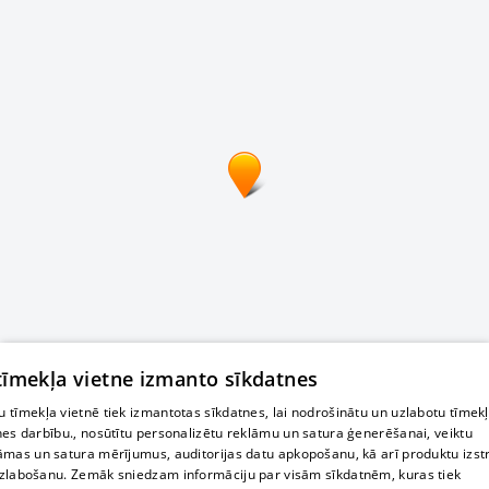
 tīmekļa vietne izmanto sīkdatnes
 tīmekļa vietnē tiek izmantotas sīkdatnes, lai nodrošinātu un uzlabotu tīmek
nes darbību., nosūtītu personalizētu reklāmu un satura ģenerēšanai, veiktu
āmas un satura mērījumus, auditorijas datu apkopošanu, kā arī produktu izst
zlabošanu. Zemāk sniedzam informāciju par visām sīkdatnēm, kuras tiek