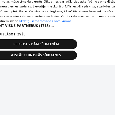
ntotas mūsu tīmekļa vietnēs. Sīkdatnes var atšķirties atkarībā no apmeklētā
rneta vietnes sadaļas. Lietotājam jebkurā brīdī ir iespēja piekrist, atteikties va
īt savu piekrišanu. Piekrišanas sniegšana, kā arī tās atsaukšana vai mainīša
ecas uz visām interneta vietnes sadaļām. Vairāk informācijas par izmantotaj
atnēm skatīt
sīkdatņu izmantošanas noteikumos.
ĪT VISUS PARTNERUS
(1718) →
PIELĀGOT IZVĒLI
PIEKRIST VISĀM SĪKDATNĒM
ATSTĀT TEHNISKĀS SĪKDATNES
TEHNISKĀS/OBLIGĀTĀS
STATISTIKAS
MĒRĶĒŠANA
FUNKCIONĀLĀS
NEKLASIFICĒTĀS
ehniskās/obligātās
Statistikas
Mērķēšana
Funkcionālās
Neklasificēt
niskās/obligātās sīkdatnes nepieciešamas, lai lietotājs varētu brīvi apmeklēt un pārlūk
Piesaki savu uzņēmumu
ekļa vietni un izmantot tās piedāvātās iespējas. Bez šīm sīkdatnēm tīmekļa vietne neva