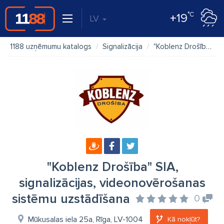
°C
+19
LV
1188 uzņēmumu katalogs
Signalizācija
"Koblenz Drošība" SIA, signalizācijas, videonovērošanas sistēmu uzstādīšana
"Koblenz Drošība" SIA,
signalizācijas, videonovērošanas
sistēmu uzstādīšana
0
Mūkusalas iela 25a, Rīga, LV-1004
Kā nokļūt?