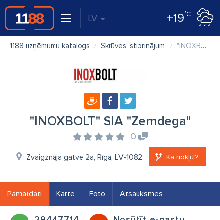
°C
+19
LV
1188 uzņēmumu katalogs
Skrūves, stiprinājumi
"INOXBOLT" SIA "Zemdega"
"INOXBOLT" SIA "Zemdega"
0
Zvaigznāja gatve 2a, Rīga, LV-1082
Kā nokļūt?
Pamatdati
Karte
Foto
Atsauksmes
29447714
Nosūtīt e-pastu