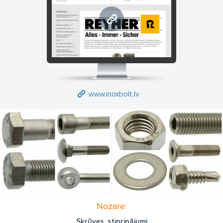
www.inoxbolt.lv
www.inoxbolt.lv
Nozare:
Skrūves, stiprinājumi