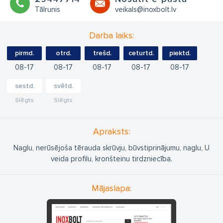
Tālrunis
veikals@inoxbolt.lv
Darba laiks:
pirmd.
otrd.
trešd.
ceturtd.
piektd.
08
17
08
17
08
17
08
17
08
17
sestd.
svētd.
Slēgts
Slēgts
Apraksts:
Naglu, nerūsējoša tērauda skrūvju, būvstiprinājumu, naglu, U
veida profilu, kronšteinu tirdzniecība.
Mājaslapa: