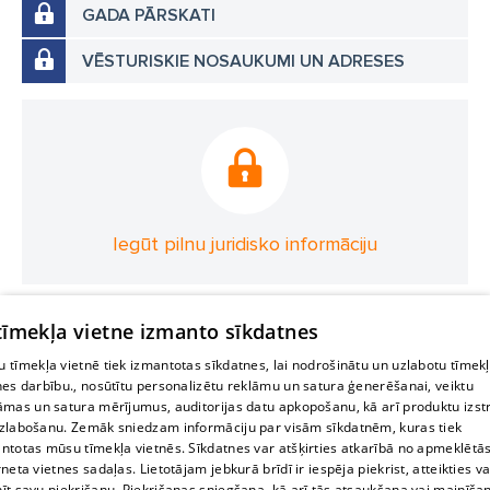
GADA PĀRSKATI
VĒSTURISKIE NOSAUKUMI UN ADRESES
Iegūt pilnu juridisko informāciju
 tīmekļa vietne izmanto sīkdatnes
 tīmekļa vietnē tiek izmantotas sīkdatnes, lai nodrošinātu un uzlabotu tīmek
nes darbību., nosūtītu personalizētu reklāmu un satura ģenerēšanai, veiktu
āmas un satura mērījumus, auditorijas datu apkopošanu, kā arī produktu izst
zlabošanu. Zemāk sniedzam informāciju par visām sīkdatnēm, kuras tiek
ntotas mūsu tīmekļa vietnēs. Sīkdatnes var atšķirties atkarībā no apmeklētā
rneta vietnes sadaļas. Lietotājam jebkurā brīdī ir iespēja piekrist, atteikties va
īt savu piekrišanu. Piekrišanas sniegšana, kā arī tās atsaukšana vai mainīša