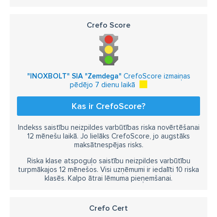
Crefo Score
"INOXBOLT" SIA "Zemdega"
CrefoScore izmaiņas
pēdējo 7 dienu laikā
Kas ir CrefoScore?
Indekss saistību neizpildes varbūtības riska novērtēšanai
12 mēnešu laikā. Jo lielāks CrefoScore, jo augstāks
maksātnespējas risks.
Riska klase atspoguļo saistību neizpildes varbūtību
turpmākajos 12 mēnešos. Visi uzņēmumi ir iedalīti 10 riska
klasēs. Kalpo ātrai lēmuma pieņemšanai.
Crefo Cert