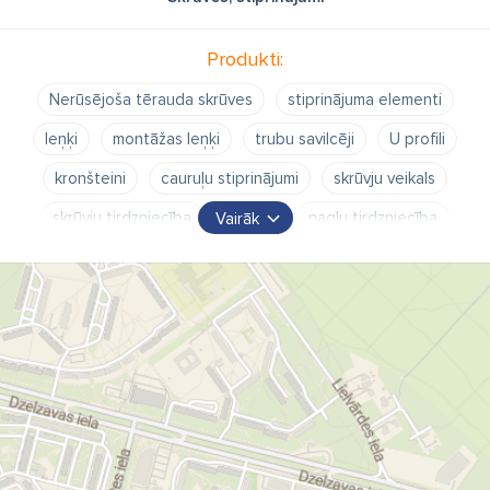
Produkti:
Nerūsējoša tērauda skrūves
stiprinājuma elementi
leņķi
montāžas leņķi
trubu savilcēji
U profili
kronšteini
cauruļu stiprinājumi
skrūvju veikals
skrūvju tirdzniecība
naglas
naglu tirdzniecība
Vairāk
bultskrūves
uzgriežņi
būvstiprinājumi