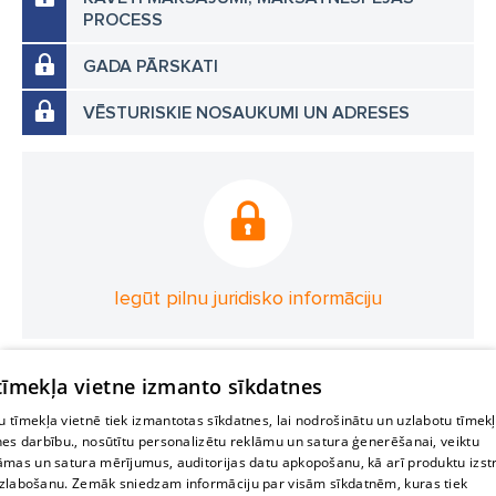
PROCESS
GADA PĀRSKATI
VĒSTURISKIE NOSAUKUMI UN ADRESES
Iegūt pilnu juridisko informāciju
 tīmekļa vietne izmanto sīkdatnes
 tīmekļa vietnē tiek izmantotas sīkdatnes, lai nodrošinātu un uzlabotu tīmek
nes darbību., nosūtītu personalizētu reklāmu un satura ģenerēšanai, veiktu
āmas un satura mērījumus, auditorijas datu apkopošanu, kā arī produktu izst
zlabošanu. Zemāk sniedzam informāciju par visām sīkdatnēm, kuras tiek