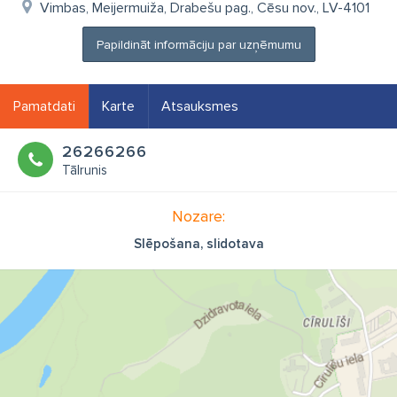
Vimbas, Meijermuiža, Drabešu pag., Cēsu nov., LV-4101
Papildināt informāciju par uzņēmumu
Pamatdati
Karte
Atsauksmes
26266266
Tālrunis
Nozare:
Slēpošana, slidotava