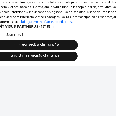
ntotas mūsu tīmekļa vietnēs. Sīkdatnes var atšķirties atkarībā no apmeklētā
rneta vietnes sadaļas. Lietotājam jebkurā brīdī ir iespēja piekrist, atteikties va
īt savu piekrišanu. Piekrišanas sniegšana, kā arī tās atsaukšana vai mainīša
ecas uz visām interneta vietnes sadaļām. Vairāk informācijas par izmantotaj
atnēm skatīt
sīkdatņu izmantošanas noteikumos.
ĪT VISUS PARTNERUS
(1718) →
PIELĀGOT IZVĒLI
PIEKRIST VISĀM SĪKDATNĒM
ATSTĀT TEHNISKĀS SĪKDATNES
TEHNISKĀS/OBLIGĀTĀS
STATISTIKAS
MĒRĶĒŠANA
FUNKCIONĀLĀS
NEKLASIFICĒTĀS
ehniskās/obligātās
Statistikas
Mērķēšana
Funkcionālās
Neklasificēt
niskās/obligātās sīkdatnes nepieciešamas, lai lietotājs varētu brīvi apmeklēt un pārlūk
Piesaki savu uzņēmumu
ekļa vietni un izmantot tās piedāvātās iespējas. Bez šīm sīkdatnēm tīmekļa vietne neva