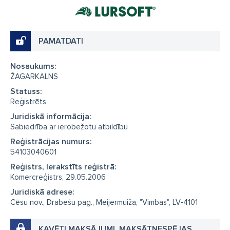
PAMATDATI
Nosaukums:
ŽAGARKALNS
Statuss:
Reģistrēts
Juridiskā informācija:
Sabiedrība ar ierobežotu atbildību
Reģistrācijas numurs:
54103040601
Reģistrs, Ierakstīts reģistrā:
Komercreģistrs, 29.05.2006
Juridiskā adrese:
Cēsu nov., Drabešu pag., Meijermuiža, "Vimbas", LV-4101
KAVĒTI MAKSĀJUMI, MAKSĀTNESPĒJAS