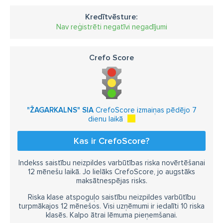
Kredītvēsture:
Nav reģistrēti negatīvi negadījumi
Crefo Score
"ŽAGARKALNS" SIA
CrefoScore izmaiņas pēdējo 7
dienu laikā
Kas ir CrefoScore?
Indekss saistību neizpildes varbūtības riska novērtēšanai
12 mēnešu laikā. Jo lielāks CrefoScore, jo augstāks
maksātnespējas risks.
Riska klase atspoguļo saistību neizpildes varbūtību
turpmākajos 12 mēnešos. Visi uzņēmumi ir iedalīti 10 riska
klasēs. Kalpo ātrai lēmuma pieņemšanai.