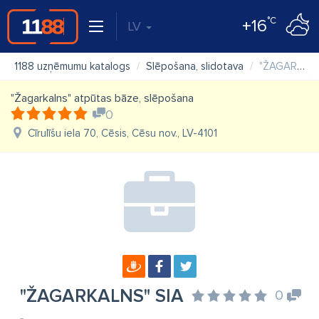
°C
+16
LV
1188 uzņēmumu katalogs
Slēpošana, slidotava
"ŽAGARKALNS" SIA
"Žagarkalns" atpūtas bāze, slēpošana
0
Cīrulīšu iela 70, Cēsis, Cēsu nov., LV-4101
"ŽAGARKALNS" SIA
0