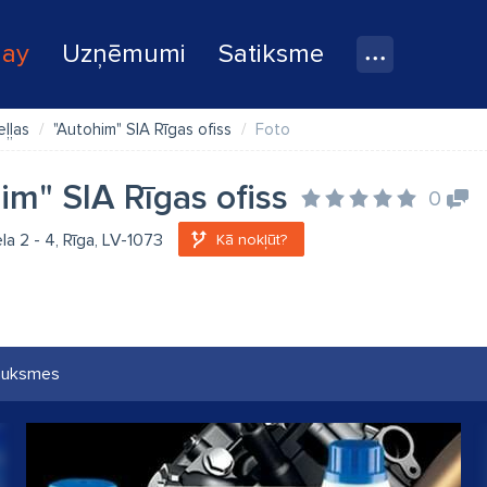
lay
Uzņēmumi
Satiksme
eļļas
"Autohim" SIA Rīgas ofiss
Foto
im" SIA Rīgas ofiss
0
la 2 - 4, Rīga, LV-1073
Kā nokļūt?
auksmes