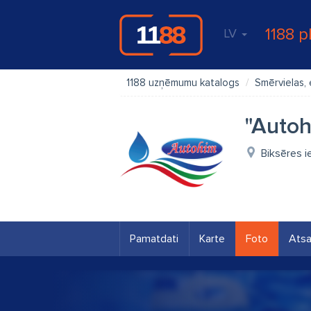
1188 p
LV
1188 uzņēmumu katalogs
Smērvielas, 
"Autoh
Biksēres ie
Pamatdati
Karte
Foto
Ats