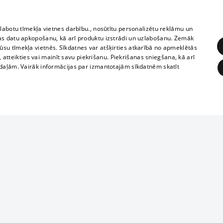
zlabotu tīmekļa vietnes darbību., nosūtītu personalizētu reklāmu un
as datu apkopošanu, kā arī produktu izstrādi un uzlabošanu. Zemāk
su tīmekļa vietnēs. Sīkdatnes var atšķirties atkarībā no apmeklētās
, atteikties vai mainīt savu piekrišanu. Piekrišanas sniegšana, kā arī
adaļām. Vairāk informācijas par izmantotajām sīkdatnēm skatīt
ĒRĶĒŠANA
FUNKCIONĀLĀS
NEKLASIFICĒTĀS
1188 datu bāze
obligātās
Statistikas
Mērķēšana
Funkcionālās
Neklasificētās
informācijas, v
izplatīšana jebk
eklēt un pārlūkot tīmekļa vietni un izmantot tās piedāvātās iespējas. Bez šīm sīkdatnēm 
aizliegta leju
mi
Kinoteātros
1188 web lapā 
, vilcieni,
TV programma
kategoriski ai
ksts
tiskie reisi
atļaujas.
Līguma noteikumi