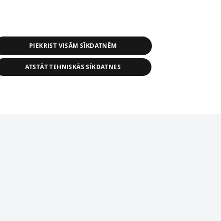
PIEKRIST VISĀM SĪKDATNĒM
ATSTĀT TEHNISKĀS SĪKDATNES
s, tās daļas vai datu bāzē iekļautās
ai informācijas daļas pavairošana vai
ādā formā stingri aizliegta. Tāpat arī ir
tīmekļa vietne nevarēs pilnvērtīgi darboties un sniegt
pielāde automātiskā režīmā. Jebkura
publicētā materiāla pārpublicēšana ir
zliegta bez 1188 web lapas redakcijas