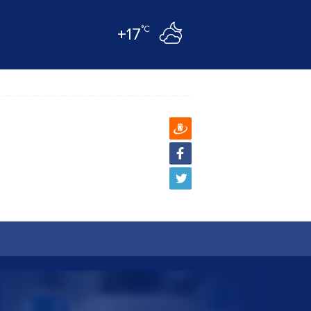
°C
+17