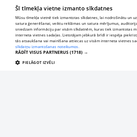
Šī tīmekļa vietne izmanto sīkdatnes
Mūsu tīmekļa vietnē tiek izmantotas sīkdatnes, lai nodrošinātu un u
satura ģenerēšanai, veiktu reklāmas un satura mērījumus, auditorij
sniedzam informāciju par visām sīkdatnēm, kuras tiek izmantotas mū
interneta vietnes sadaļas. Lietotājam jebkurā brīdī ir iespēja piekrist
tās atsaukšana vai mainīšana attiecas uz visām interneta vietnes s
sīkdatņu izmantošanas noteikumos.
RĀDĪT VISUS PARTNERUS
(1718) →
PIELĀGOT IZVĒLI
TEHNISKĀS/OBLIGĀTĀS
STATISTIKAS
M
Tehniskās/
Tehniskās/obligātās sīkdatnes nepieciešamas, lai lietotājs varētu brīvi apm
lietotājam nepieciešamo informāciju.
Par mums
Uzņēmu
Nodrošinātājs
/
Darbības
Reklāma
Autobusi
Nosaukums
Apra
Domēns
ilgums
starptau
Biznesa klientiem