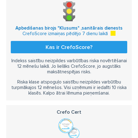
Apbedišanas birojs "Klusums" ,sanitārais dienests
CrefoScore izmaiņas pēdējo 7 dienu laikā
Kas ir CrefoScore?
Indekss saistību neizpildes varbūtības riska novērtēšanai
12 mēnešu laikā. Jo lielāks CrefoScore, jo augstāks
maksātnespējas risks.
Riska klase atspoguļo saistību neizpildes varbūtību
turpmākajos 12 mēnešos. Visi uzņēmumi ir iedalīti 10 riska
klasēs. Kalpo ātrai lēmuma pieņemšanai.
Crefo Cert