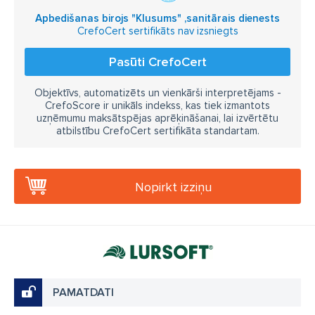
Apbedišanas birojs "Klusums" ,sanitārais dienests
CrefoCert sertifikāts nav izsniegts
Pasūti CrefoCert
Objektīvs, automatizēts un vienkārši interpretējams -
CrefoScore ir unikāls indekss, kas tiek izmantots
uzņēmumu maksātspējas aprēķināšanai, lai izvērtētu
atbilstību CrefoCert sertifikāta standartam.
Nopirkt izziņu
PAMATDATI