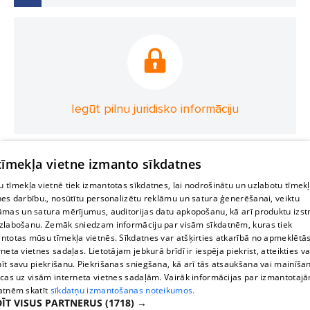
Iegūt pilnu juridisko informāciju
 tīmekļa vietne izmanto sīkdatnes
 tīmekļa vietnē tiek izmantotas sīkdatnes, lai nodrošinātu un uzlabotu tīmek
nes darbību., nosūtītu personalizētu reklāmu un satura ģenerēšanai, veiktu
āmas un satura mērījumus, auditorijas datu apkopošanu, kā arī produktu izst
zlabošanu. Zemāk sniedzam informāciju par visām sīkdatnēm, kuras tiek
ntotas mūsu tīmekļa vietnēs. Sīkdatnes var atšķirties atkarībā no apmeklētā
rneta vietnes sadaļas. Lietotājam jebkurā brīdī ir iespēja piekrist, atteikties va
īt savu piekrišanu. Piekrišanas sniegšana, kā arī tās atsaukšana vai mainīša
ecas uz visām interneta vietnes sadaļām. Vairāk informācijas par izmantotaj
atnēm skatīt
sīkdatņu izmantošanas noteikumos.
ĪT VISUS PARTNERUS
(1718) →