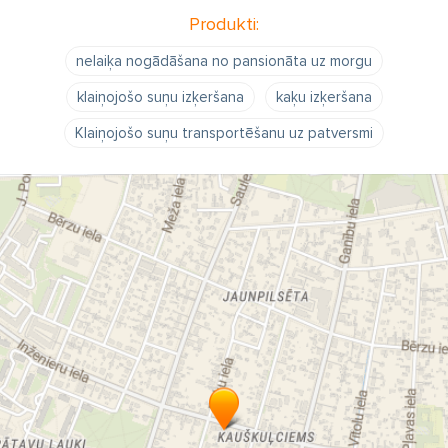
Produkti:
nelaiķa nogādāšana no pansionāta uz morgu
klaiņojošo suņu izķeršana
kaķu izķeršana
Klaiņojošo suņu transportēšanu uz patversmi