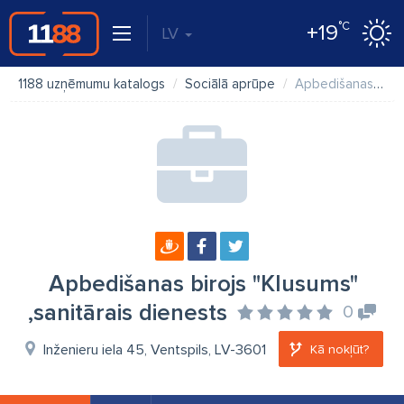
°C
+19
LV
1188 uzņēmumu katalogs
Sociālā aprūpe
Apbedišanas birojs "Klusums" ,sanitārais dienests
Apbedišanas birojs "Klusums"
,sanitārais dienests
0
Inženieru iela 45, Ventspils, LV-3601
Kā nokļūt?