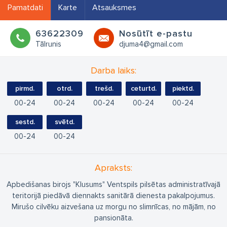
Pamatdati
Karte
Atsauksmes
63622309
Nosūtīt e-pastu
Tālrunis
djuma4@gmail.com
Darba laiks:
pirmd.
otrd.
trešd.
ceturtd.
piektd.
00
24
00
24
00
24
00
24
00
24
sestd.
svētd.
00
24
00
24
Apraksts:
Apbedišanas birojs "Klusums" Ventspils pilsētas administratīvajā
teritorijā piedāvā diennakts sanitārā dienesta pakalpojumus.
Mirušo cilvēku aizvešana uz morgu no slimnīcas, no mājām, no
pansionāta.