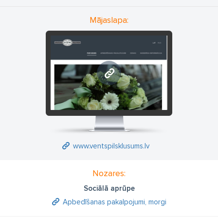
Mājaslapa:
www.ventspilsklusums.lv
www.ventspilsklusums.lv
Nozares:
Sociālā aprūpe
Apbedīšanas pakalpojumi, morgi