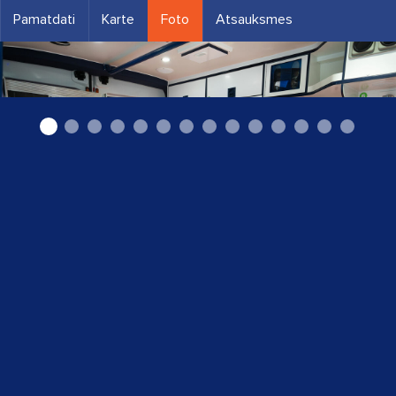
Pamatdati
Karte
Foto
Atsauksmes
Transports cilvēkiem ar kustību traucējumiem,
''Mobiol''