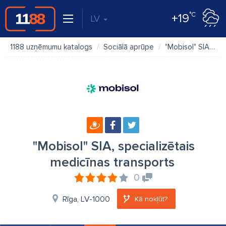
°C
+19
LV
1188 uzņēmumu katalogs
Sociālā aprūpe
"Mobisol" SIA, specializētais medicīnas transports
"Mobisol" SIA, specializētais
medicīnas transports
0
Rīga, LV-1000
Kā nokļūt?