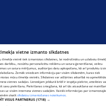
 tīmekļa vietne izmanto sīkdatnes
 tīmekļa vietnē tiek izmantotas sīkdatnes, lai nodrošinātu un uzlabotu tīmek
nes darbību., nosūtītu personalizētu reklāmu un satura ģenerēšanai, veiktu
āmas un satura mērījumus, auditorijas datu apkopošanu, kā arī produktu izst
zlabošanu. Zemāk sniedzam informāciju par visām sīkdatnēm, kuras tiek
ntotas mūsu tīmekļa vietnēs. Sīkdatnes var atšķirties atkarībā no apmeklētā
rneta vietnes sadaļas. Lietotājam jebkurā brīdī ir iespēja piekrist, atteikties va
īt savu piekrišanu. Piekrišanas sniegšana, kā arī tās atsaukšana vai mainīša
ecas uz visām interneta vietnes sadaļām. Vairāk informācijas par izmantotaj
atnēm skatīt
sīkdatņu izmantošanas noteikumos.
ĪT VISUS PARTNERUS
(1718) →