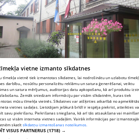
 tīmekļa vietne izmanto sīkdatnes
 tīmekļa vietnē tiek izmantotas sīkdatnes, lai nodrošinātu un uzlabotu tīmek
Īslaicīgs patvērums
nes darbību., nosūtītu personalizētu reklāmu un satura ģenerēšanai, veiktu
āmas un satura mērījumus, auditorijas datu apkopošanu, kā arī produktu izst
zlabošanu. Zemāk sniedzam informāciju par visām sīkdatnēm, kuras tiek
ntotas mūsu tīmekļa vietnēs. Sīkdatnes var atšķirties atkarībā no apmeklētā
rneta vietnes sadaļas. Lietotājam jebkurā brīdī ir iespēja piekrist, atteikties va
īt savu piekrišanu. Piekrišanas sniegšana, kā arī tās atsaukšana vai mainīša
ecas uz visām interneta vietnes sadaļām. Vairāk informācijas par izmantotaj
atnēm skatīt
sīkdatņu izmantošanas noteikumos.
ĪT VISUS PARTNERUS
(1718) →