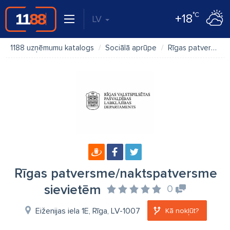
°C
+18
LV
1188 uzņēmumu katalogs
Sociālā aprūpe
Rīgas patversme/naktspatversme sievietēm
Rīgas patversme/naktspatversme
sievietēm
0
Eiženijas iela 1E, Rīga, LV-1007
Kā nokļūt?