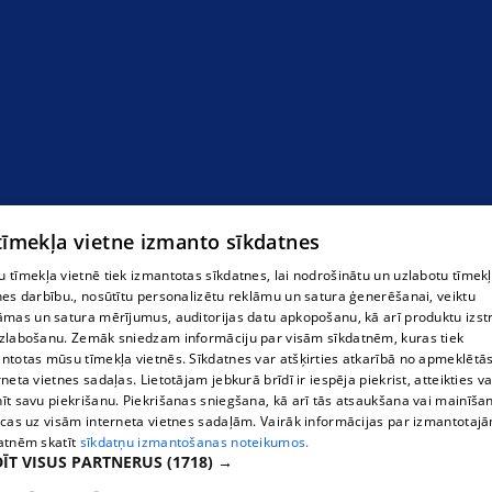
 tīmekļa vietne izmanto sīkdatnes
 tīmekļa vietnē tiek izmantotas sīkdatnes, lai nodrošinātu un uzlabotu tīmek
nes darbību., nosūtītu personalizētu reklāmu un satura ģenerēšanai, veiktu
āmas un satura mērījumus, auditorijas datu apkopošanu, kā arī produktu izst
zlabošanu. Zemāk sniedzam informāciju par visām sīkdatnēm, kuras tiek
ntotas mūsu tīmekļa vietnēs. Sīkdatnes var atšķirties atkarībā no apmeklētā
rneta vietnes sadaļas. Lietotājam jebkurā brīdī ir iespēja piekrist, atteikties va
īt savu piekrišanu. Piekrišanas sniegšana, kā arī tās atsaukšana vai mainīša
ecas uz visām interneta vietnes sadaļām. Vairāk informācijas par izmantotaj
atnēm skatīt
sīkdatņu izmantošanas noteikumos.
ĪT VISUS PARTNERUS
(1718) →