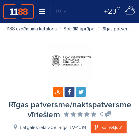
°C
+23
LV
1188 uzņēmumu katalogs
Sociālā aprūpe
Rīgas patversme/naktspatversme vīriešiem
Rīgas patversme/naktspatversme
vīriešiem
0
Latgales iela 208, Rīga, LV-1019
Kā nokļūt?