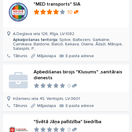
"MED transports" SIA
10
A.Deglava iela 126, Rīga, LV-1082
Apkalpošanas teritorija:
Spilve, Baltezers, Garkalne,
Carnikava, Baldone, Baloži, Ķekava, Olaine, Ādaži, Mārupe,
Salaspils, P...
Tālrunis
Mājaslapa
E-pasta adrese
Apbedišanas birojs "Klusums" ,sanitārais
dienests
0
Inženieru iela 45, Ventspils, LV-3601
Tālrunis
Mājaslapa
E-pasta adrese
"Svētā Jāņa palīdzība" biedrība
0