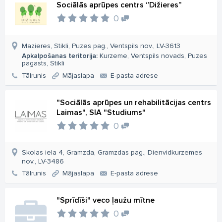
Sociālās aprūpes centrs ‘’Dižieres’’
0
Mazieres, Stikli, Puzes pag., Ventspils nov., LV-3613
Apkalpošanas teritorija:
Kurzeme, Ventspils novads, Puzes
pagasts, Stikli
Tālrunis
Mājaslapa
E-pasta adrese
"Sociālās aprūpes un rehabilitācijas centrs
Laimas", SIA "Studiums"
0
Skolas iela 4, Gramzda, Gramzdas pag., Dienvidkurzemes
nov., LV-3486
Tālrunis
Mājaslapa
E-pasta adrese
"Sprīdīši" veco ļaužu mītne
0