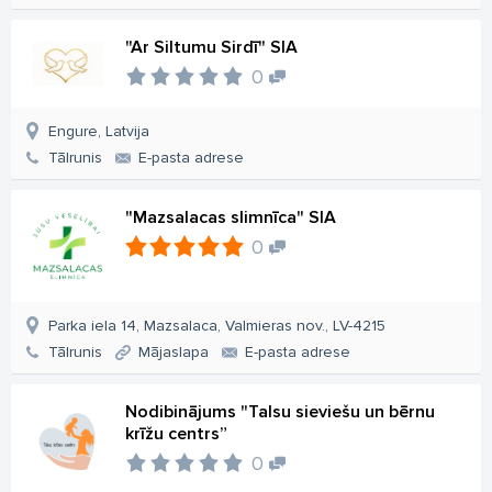
"Ar Siltumu Sirdī" SIA
0
Engure, Latvija
Tālrunis
E-pasta adrese
"Mazsalacas slimnīca" SIA
0
Parka iela 14, Mazsalaca, Valmieras nov., LV-4215
Tālrunis
Mājaslapa
E-pasta adrese
Nodibinājums "Talsu sieviešu un bērnu
krīžu centrs”
0