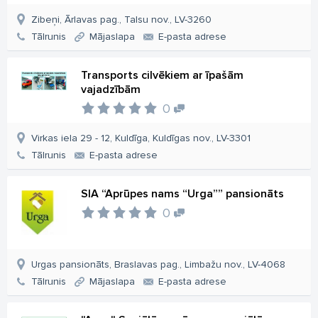
Zibeņi, Ārlavas pag., Talsu nov., LV-3260
Tālrunis
Mājaslapa
E-pasta adrese
Transports cilvēkiem ar īpašām
vajadzībām
0
Virkas iela 29 - 12, Kuldīga, Kuldīgas nov., LV-3301
Tālrunis
E-pasta adrese
SIA “Aprūpes nams “Urga”” pansionāts
0
Urgas pansionāts, Braslavas pag., Limbažu nov., LV-4068
Tālrunis
Mājaslapa
E-pasta adrese