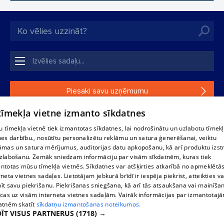
Piesaki savu uzņēmumu
 tīmekļa vietne izmanto sīkdatnes
Ja tavs uzņēmums nav mūsu datubāzē, aizpildi vienkāršu
formu.
 tīmekļa vietnē tiek izmantotas sīkdatnes, lai nodrošinātu un uzlabotu tīmek
nes darbību., nosūtītu personalizētu reklāmu un satura ģenerēšanai, veiktu
āmas un satura mērījumus, auditorijas datu apkopošanu, kā arī produktu izst
1188 datu bāzes, tās daļas vai datu bāzē iekļautās informācijas,
zlabošanu. Zemāk sniedzam informāciju par visām sīkdatnēm, kuras tiek
vai informācijas daļas pavairošana vai izplatīšana jebkādā formā
ntotas mūsu tīmekļa vietnēs. Sīkdatnes var atšķirties atkarībā no apmeklētā
stingri aizliegta. Tāpat arī ir aizliegta lejupielāde automātiskā
rneta vietnes sadaļas. Lietotājam jebkurā brīdī ir iespēja piekrist, atteikties va
režīmā. Jebkura 1188 web lapā publicētā materiāla
īt savu piekrišanu. Piekrišanas sniegšana, kā arī tās atsaukšana vai mainīša
pārpublicēšana ir kategoriski aizliegta bez 1188 web lapas
ecas uz visām interneta vietnes sadaļām. Vairāk informācijas par izmantotaj
redakcijas atļaujas.
atnēm skatīt
sīkdatņu izmantošanas noteikumos.
ĪT VISUS PARTNERUS
(1718) →