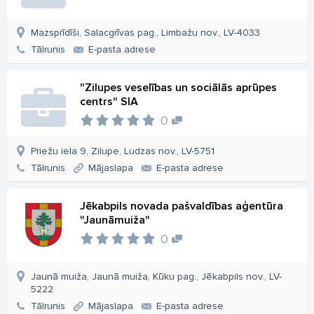
Mazsprīdīši, Salacgrīvas pag., Limbažu nov., LV-4033
Tālrunis
E-pasta adrese
"Zilupes veselības un sociālās aprūpes
centrs" SIA
0
Priežu iela 9, Zilupe, Ludzas nov., LV-5751
Tālrunis
Mājaslapa
E-pasta adrese
Jēkabpils novada pašvaldības aģentūra
"Jaunāmuiža"
0
Jaunā muiža, Jaunā muiža, Kūku pag., Jēkabpils nov., LV-
5222
Tālrunis
Mājaslapa
E-pasta adrese