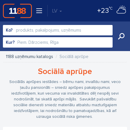
°C
+23
LV
Ko?
Kur?
1188 uzņēmumu katalogs
Sociālā aprūpe
Sociālā aprūpe
Sociālās aprūpes iestādes – bērnu nami, invalīdu nami, veco
ļaužu pansionāti – sniedz aprūpes pakalpojumus
iedzīvotājiem, kuri vecuma vai invaliditātes dēļ nespēj sevi
nodrošināt, tai skaitā aprūpi mājās. Savukārt pašvaldību
sociālie dienesti sniedz materiālu atbalstu mazturīgajiem
iedzīvotājiem, lai nodrošinātu to pamatvajadzības, kā arī
uzrauga sociālā riska ģimenes.