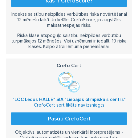
Kas ir CrefoScore?
Indekss saistību neizpildes varbūtības riska novērtēšanai
12 mēnešu laikā. Jo lielāks CrefoScore, jo augstāks
maksātnespējas risks.
Riska klase atspoguļo saistību neizpildes varbūtību
turpmākajos 12 mēnešos. Visi uzņēmumi ir iedalīti 10 riska
klasēs. Kalpo ātrai lēmuma pieņemšanai.
Crefo Cert
"LOC Ledus HALLE" SIA "Liepājas olimpiskais centrs"
CrefoCert sertifikāts nav izsniegts
Pasūti CrefoCert
Objektīvs, automatizēts un vienkārši interpretējams -
CrefoScore ir unikāls indekss, kas tiek izmantots