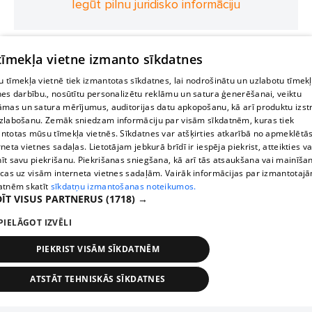
Iegūt pilnu juridisko informāciju
 tīmekļa vietne izmanto sīkdatnes
 tīmekļa vietnē tiek izmantotas sīkdatnes, lai nodrošinātu un uzlabotu tīmek
nes darbību., nosūtītu personalizētu reklāmu un satura ģenerēšanai, veiktu
āmas un satura mērījumus, auditorijas datu apkopošanu, kā arī produktu izst
zlabošanu. Zemāk sniedzam informāciju par visām sīkdatnēm, kuras tiek
ntotas mūsu tīmekļa vietnēs. Sīkdatnes var atšķirties atkarībā no apmeklētā
rneta vietnes sadaļas. Lietotājam jebkurā brīdī ir iespēja piekrist, atteikties va
īt savu piekrišanu. Piekrišanas sniegšana, kā arī tās atsaukšana vai mainīša
ecas uz visām interneta vietnes sadaļām. Vairāk informācijas par izmantotaj
atnēm skatīt
sīkdatņu izmantošanas noteikumos.
ĪT VISUS PARTNERUS
(1718) →
PIELĀGOT IZVĒLI
PIEKRIST VISĀM SĪKDATNĒM
ATSTĀT TEHNISKĀS SĪKDATNES