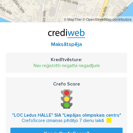
© MapTiler
© OpenStreetMap contributors
Maksātspēja
Kredītvēsture:
Nav reģistrēti negatīvi negadījumi
Crefo Score
"LOC Ledus HALLE" SIA "Liepājas olimpiskais centrs"
CrefoScore izmaiņas pēdējo 7 dienu laikā