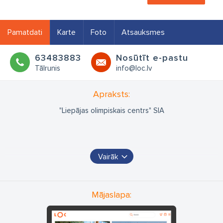
Pamatdati
Karte
Foto
Atsauksmes
63483883
Nosūtīt e-pastu
Tālrunis
info@loc.lv
Apraksts:
"Liepājas olimpiskais centrs" SIA
Vairāk
Mājaslapa: