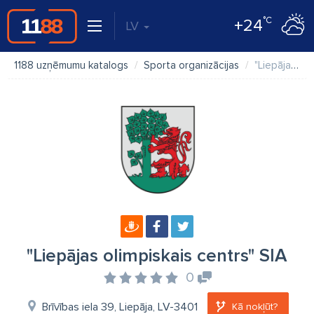
°C
+24
LV
1188 uzņēmumu katalogs
Sporta organizācijas
"Liepājas olimpiskais centrs" SIA
"Liepājas olimpiskais centrs" SIA
0
Brīvības iela 39, Liepāja, LV-3401
Kā nokļūt?