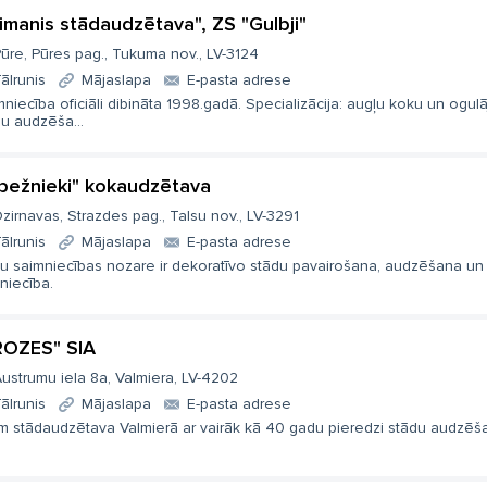
imanis stādaudzētava", ZS "Gulbji"
ūre, Pūres pag., Tukuma nov., LV-3124
ālrunis
Mājaslapa
E-pasta adrese
niecība oficiāli dibināta 1998.gadā. Specializācija: augļu koku un ogulā
u audzēša...
bežnieki" kokaudzētava
zirnavas, Strazdes pag., Talsu nov., LV-3291
ālrunis
Mājaslapa
E-pasta adrese
u saimniecības nozare ir dekoratīvo stādu pavairošana, audzēšana un
zniecība.
ROZES" SIA
ustrumu iela 8a, Valmiera, LV-4202
ālrunis
Mājaslapa
E-pasta adrese
m stādaudzētava Valmierā ar vairāk kā 40 gadu pieredzi stādu audzēš