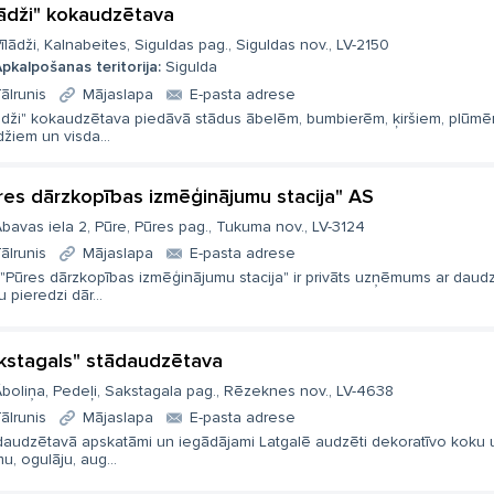
lādži" kokaudzētava
īlādži, Kalnabeites, Siguldas pag., Siguldas nov., LV-2150
pkalpošanas teritorija:
Sigulda
ālrunis
Mājaslapa
E-pasta adrese
lādži" kokaudzētava piedāvā stādus ābelēm, bumbierēm, ķiršiem, plūmē
džiem un visda...
res dārzkopības izmēģinājumu stacija" AS
bavas iela 2, Pūre, Pūres pag., Tukuma nov., LV-3124
ālrunis
Mājaslapa
E-pasta adrese
 "Pūres dārzkopības izmēģinājumu stacija" ir privāts uzņēmums ar daud
 pieredzi dār...
kstagals" stādaudzētava
boliņa, Pedeļi, Sakstagala pag., Rēzeknes nov., LV-4638
ālrunis
Mājaslapa
E-pasta adrese
daudzētavā apskatāmi un iegādājami Latgalē audzēti dekoratīvo koku 
u, ogulāju, aug...