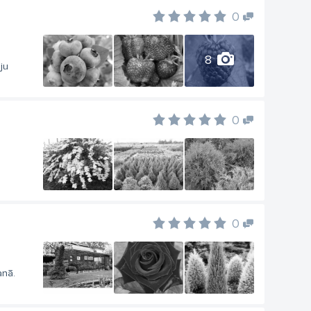
0
8
ju
0
0
anā.