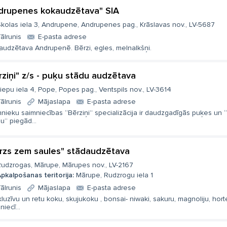
drupenes kokaudzētava" SIA
kolas iela 3, Andrupene, Andrupenes pag., Krāslavas nov., LV-5687
ālrunis
E-pasta adrese
audzētava Andrupenē. Bērzi, egles, melnalkšņi.
rziņi" z/s - puķu stādu audzētava
iepu iela 4, Pope, Popes pag., Ventspils nov., LV-3614
ālrunis
Mājaslapa
E-pasta adrese
nieku saimniecības “Bērziņi” specializācija ir daudzgadīgās puķes un 
u” piegād...
rzs zem saules" stādaudzētava
udzrogas, Mārupe, Mārupes nov., LV-2167
pkalpošanas teritorija:
Mārupe, Rudzrogu iela 1
ālrunis
Mājaslapa
E-pasta adrese
luzīvu un retu koku, skujukoku , bonsai- niwaki, sakuru, magnoliju, hort
niecī...