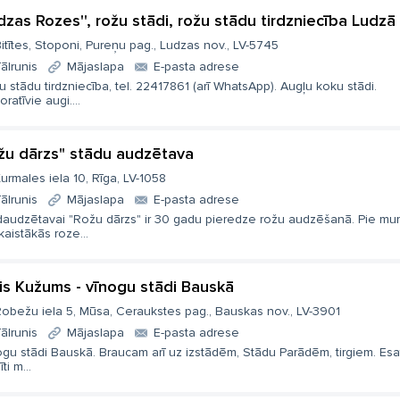
udzas Rozes'', rožu stādi, rožu stādu tirdzniecība Ludzā
itītes, Stoponi, Pureņu pag., Ludzas nov., LV-5745
ālrunis
Mājaslapa
E-pasta adrese
 stādu tirdzniecība, tel. 22417861 (arī WhatsApp). Augļu koku stādi.
ratīvie augi....
žu dārzs" stādu audzētava
urmales iela 10, Rīga, LV-1058
ālrunis
Mājaslapa
E-pasta adrese
daudzētavai "Rožu dārzs" ir 30 gadu pieredze rožu audzēšanā. Pie m
kaistākās roze...
is Kužums - vīnogu stādi Bauskā
obežu iela 5, Mūsa, Ceraukstes pag., Bauskas nov., LV-3901
ālrunis
Mājaslapa
E-pasta adrese
gu stādi Bauskā. Braucam arī uz izstādēm, Stādu Parādēm, tirgiem. Esat
ti m...