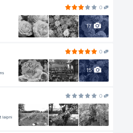
0
17
0
15
ums
0
 laipni