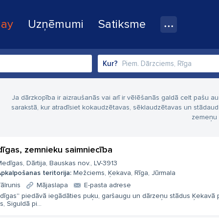
lay
Uzņēmumi
Satiksme
Kur?
Ja dārzkopība ir aizraušanās vai arī ir vēlēšanās galdā celt pašu
sarakstā, kur atradīsiet kokaudzētavas, sēklaudzētavas un stādaud
zemeņu u
īgas, zemnieku saimniecība
edīgas, Dārtija, Bauskas nov., LV-3913
pkalpošanas teritorija:
Mežciems, Ķekava, Rīga, Jūrmala
ālrunis
Mājaslapa
E-pasta adrese
edīgas'' piedāvā iegādāties puķu, garšaugu un dārzeņu stādus Ķekavā 
s, Siguldā pi...