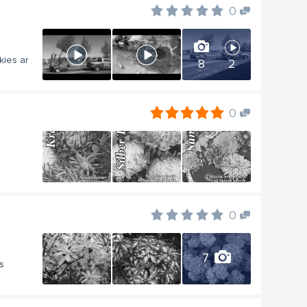
0
kies ar
8
2
0
0
7
s