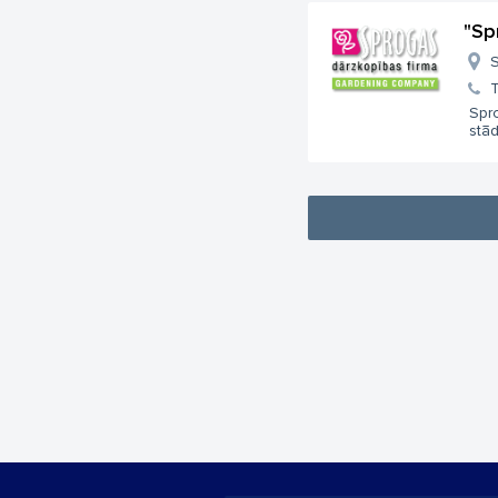
"Sp
S
T
Spr
stā