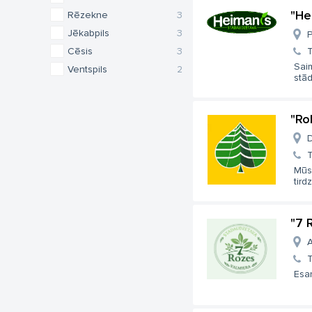
"He
Rēzekne
3
Jēkabpils
3
P
Cēsis
3
T
Saim
Ventspils
2
stād
"Ro
D
T
Mūs
tird
"7 
A
T
Esa