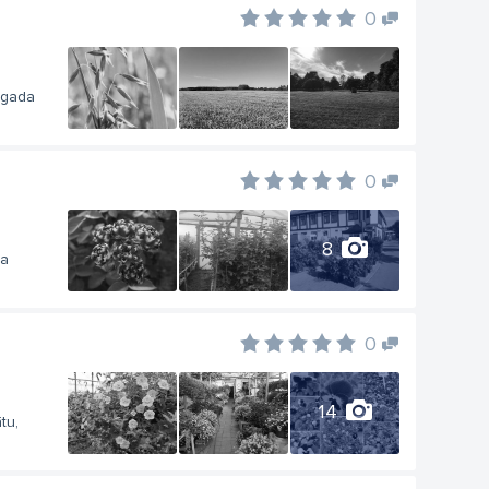
0
 gada
0
8
ņa
0
14
tu,