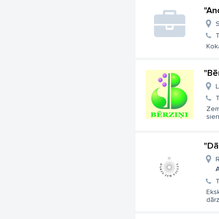
"An
S
T
Kok
"Bē
L
T
Zem
sien
"Dā
R
A
T
Eksk
dārz