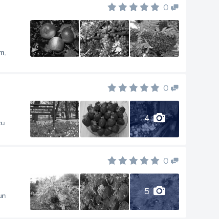
0
m,
0
4
zu
0
5
un