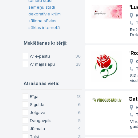
tomātu stādi
''L
zemeņu stādi
dekoratīvie krūmi
B
zāliena sēklas
T
sēklas internetā
Rožu
Deko
Meklēšanas kritēriji:
"Ro
Ar e-pastu
36
K
Ar mājaslapu
28
T
Stā
viss
Atrašanās vieta:
Rīga
18
Gat
Sigulda
6
R
Jelgava
6
T
Daugavpils
5
Vīno
gaidī
Jūrmala
4
Talsi
3