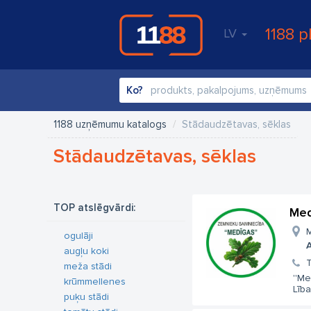
1188 p
LV
Ko?
1188 uzņēmumu katalogs
Stādaudzētavas, sēklas
Stādaudzētavas, sēklas
TOP atslēgvārdi:
Med
M
ogulāji
A
augļu koki
T
meža stādi
''M
krūmmellenes
Lība
puķu stādi