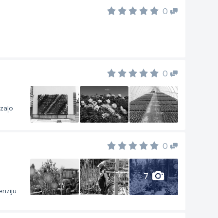
0
0
“zaļo
0
7
enziju