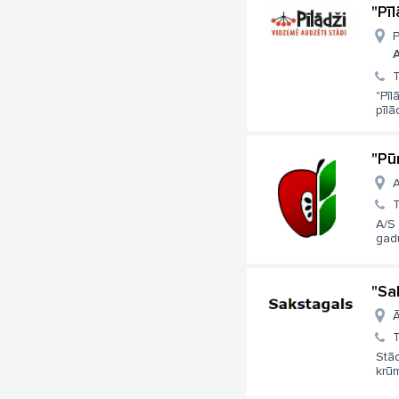
"Pī
P
A
T
"Pī
pīlā
"Pū
A
T
A/S
gadu
"Sa
Ā
T
Stā
krūm