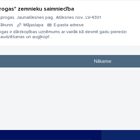
rogas" zemnieku saimniecība
progas, Jaunalūksnes pag., Alūksnes nov., LV-4301
ālrunis
Mājaslapa
E-pasta adrese
ogas ir dārzkopības uzņēmums ar vairāk kā desmit gadu pieredzi
daudzēšanas un augļkopī...
Nākamie