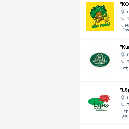
"KO
G
T
Liel
lāpst
"Ku
E
T
Uzņ
"Lē
L
T
Lēpe
gadu