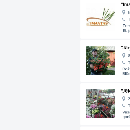
"Im
I
T
Zem
18. 
"Jā
S
T
Rožu
Blūm
"Jē
Z
T
Vas
garš