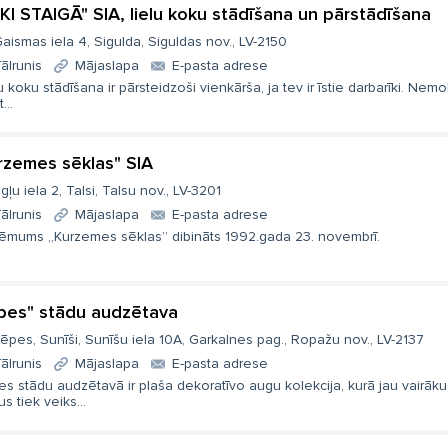
KI STAIGĀ" SIA, lielu koku stādīšana un pārstādīšana
aismas iela 4, Sigulda, Siguldas nov., LV-2150
ālrunis
Mājaslapa
E-pasta adrese
u koku stādīšana ir pārsteidzoši vienkārša, ja tev ir īstie darbarīki. Nemo
...
rzemes sēklas" SIA
gļu iela 2, Talsi, Talsu nov., LV-3201
ālrunis
Mājaslapa
E-pasta adrese
ēmums „Kurzemes sēklas” dibināts 1992.gada 23. novembrī.
pes" stādu audzētava
ēpes, Sunīši, Sunīšu iela 10A, Garkalnes pag., Ropažu nov., LV-2137
ālrunis
Mājaslapa
E-pasta adrese
s stādu audzētavā ir plaša dekoratīvo augu kolekcija, kurā jau vairāku
s tiek veiks...