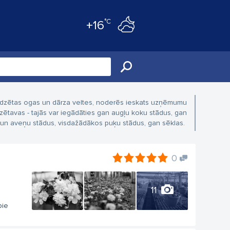
°C
+16
 audzētas ogas un dārza veltes, noderēs ieskats uzņēmumu
zētavas - tajās var iegādāties gan augļu koku stādus, gan
n aveņu stādus, visdažādākos puķu stādus, gan sēklas.
0
11
pie