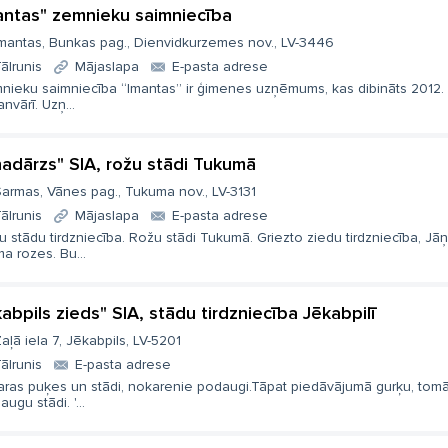
antas" zemnieku saimniecība
mantas, Bunkas pag., Dienvidkurzemes nov., LV-3446
ālrunis
Mājaslapa
E-pasta adrese
nieku saimniecība “Imantas” ir ģimenes uzņēmums, kas dibināts 2012.
janvārī. Uzņ...
ņadārzs" SIA, rožu stādi Tukumā
armas, Vānes pag., Tukuma nov., LV-3131
ālrunis
Mājaslapa
E-pasta adrese
 stādu tirdzniecība. Rožu stādi Tukumā. Griezto ziedu tirdzniecība, Jā
a rozes. Bu...
kabpils zieds" SIA, stādu tirdzniecība Jēkabpilī
aļā iela 7, Jēkabpils, LV-5201
ālrunis
E-pasta adrese
aras puķes un stādi, nokarenie podaugi.Tāpat piedāvājumā gurķu, tomā
augu stādi. '...