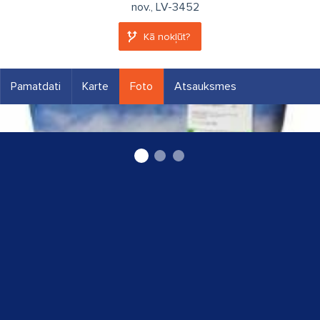
nov., LV-3452
Kā nokļūt?
Pamatdati
Karte
Foto
Atsauksmes