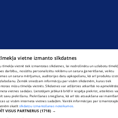
Zāliena sēklas
 tīmekļa vietne izmanto sīkdatnes
 tīmekļa vietnē tiek izmantotas sīkdatnes, lai nodrošinātu un uzlabotu tīmek
nes darbību., nosūtītu personalizētu reklāmu un satura ģenerēšanai, veiktu
āmas un satura mērījumus, auditorijas datu apkopošanu, kā arī produktu izst
zlabošanu. Zemāk sniedzam informāciju par visām sīkdatnēm, kuras tiek
ntotas mūsu tīmekļa vietnēs. Sīkdatnes var atšķirties atkarībā no apmeklētā
rneta vietnes sadaļas. Lietotājam jebkurā brīdī ir iespēja piekrist, atteikties va
īt savu piekrišanu. Piekrišanas sniegšana, kā arī tās atsaukšana vai mainīša
ecas uz visām interneta vietnes sadaļām. Vairāk informācijas par izmantotaj
atnēm skatīt
sīkdatņu izmantošanas noteikumos.
ĪT VISUS PARTNERUS
(1718) →