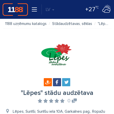
°C
+27
LV
1188 uzņēmumu katalogs
Stādaudzētavas, sēklas
"Lēpes" stādu audzētava
"Lēpes" stādu audzētava
0
Lēpes, Sunīši, Sunīšu iela 10A, Garkalnes pag., Ropažu