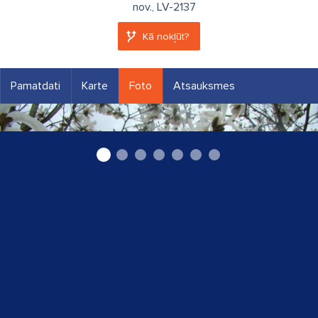
nov., LV-2137
Kā nokļūt?
Pamatdati
Karte
Foto
Atsauksmes