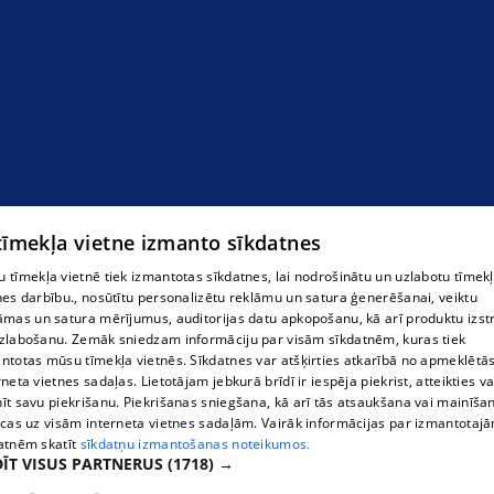
stādaudzētava Rīgas rajons
 tīmekļa vietne izmanto sīkdatnes
 tīmekļa vietnē tiek izmantotas sīkdatnes, lai nodrošinātu un uzlabotu tīmek
nes darbību., nosūtītu personalizētu reklāmu un satura ģenerēšanai, veiktu
āmas un satura mērījumus, auditorijas datu apkopošanu, kā arī produktu izst
zlabošanu. Zemāk sniedzam informāciju par visām sīkdatnēm, kuras tiek
ntotas mūsu tīmekļa vietnēs. Sīkdatnes var atšķirties atkarībā no apmeklētā
rneta vietnes sadaļas. Lietotājam jebkurā brīdī ir iespēja piekrist, atteikties va
īt savu piekrišanu. Piekrišanas sniegšana, kā arī tās atsaukšana vai mainīša
ecas uz visām interneta vietnes sadaļām. Vairāk informācijas par izmantotaj
atnēm skatīt
sīkdatņu izmantošanas noteikumos.
ĪT VISUS PARTNERUS
(1718) →