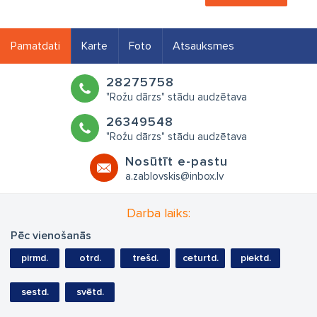
Pamatdati
Karte
Foto
Atsauksmes
28275758
"Rožu dārzs" stādu audzētava
26349548
"Rožu dārzs" stādu audzētava
Nosūtīt e-pastu
a.zablovskis@inbox.lv
Darba laiks:
Pēc vienošanās
pirmd.
otrd.
trešd.
ceturtd.
piektd.
sestd.
svētd.