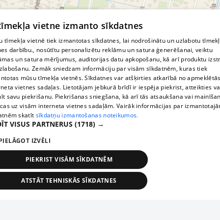
© MapTiler
© OpenStreetMap contributors
kur nopirkt vīteņrozes
skaistākās vīteņrozes
 tīmekļa vietne izmanto sīkdatnes
vīteņroze
vīteņrozes kas zied visu vasaru
stīgotāji
 tīmekļa vietnē tiek izmantotas sīkdatnes, lai nodrošinātu un uzlabotu tīmek
nes darbību., nosūtītu personalizētu reklāmu un satura ģenerēšanai, veiktu
parka rozes
smaržīgas parka rozes
āmas un satura mērījumus, auditorijas datu apkopošanu, kā arī produktu izst
zlabošanu. Zemāk sniedzam informāciju par visām sīkdatnēm, kuras tiek
parka rozes kur pirkt
klajeniskas rozes
ntotas mūsu tīmekļa vietnēs. Sīkdatnes var atšķirties atkarībā no apmeklētā
apstādījuma rozes
Rožu stādu audzētava Rīgā
rneta vietnes sadaļas. Lietotājam jebkurā brīdī ir iespēja piekrist, atteikties va
īt savu piekrišanu. Piekrišanas sniegšana, kā arī tās atsaukšana vai mainīša
ecas uz visām interneta vietnes sadaļām. Vairāk informācijas par izmantotaj
atnēm skatīt
sīkdatņu izmantošanas noteikumos.
ĪT VISUS PARTNERUS
(1718) →
PIELĀGOT IZVĒLI
PIEKRIST VISĀM SĪKDATNĒM
ATSTĀT TEHNISKĀS SĪKDATNES
TEHNISKĀS/OBLIGĀTĀS
STATISTIKAS
MĒRĶĒŠANA