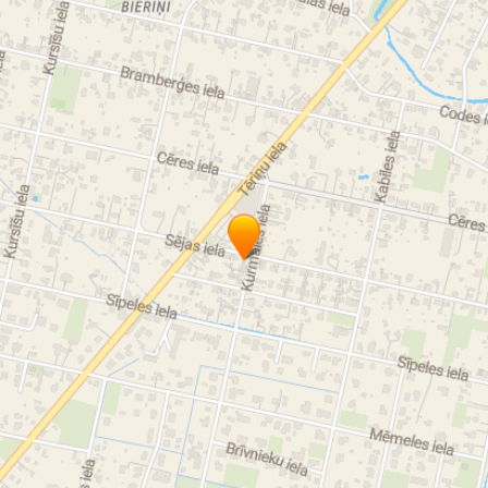
floribundas
floribundrozes
zemessedzēji
klājeniskās rozes
krūmu rozes
krūmrozes
rožu stādu audzētava
dārza rozes
la villa cotta
stādaudzētava
rozes
Andris Zablovskis
Ilze Rozīte
Ilze Zablovska
" Rožu dārzs" stādu audzētava
"Rožu dārzs"
stādu audzētava Rīga
Angļu rozes
angļu krūmrozes
pārdaugavas rožu stādu audzētava
rozes
rozes Latvija
Rozes Rīga
stādu dārzniecība
dārzniecība
dārzniecība Kurmales iela
dārzniecība Mārupe
plaša izvēle rožu stādiem
pašu audzētas rozes
potētas rozes
vīteņrozes
sarkanās vīteņrozes
labākās vīteņrozes