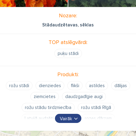
Nozare:
Stādaudzētavas, sēklas
TOP atslēgvārdi:
puķu stādi
Produkti:
rožu stādi
dienziedes
flikši
astildes
dālijas
ziemcietes
daudzgadīgie augi
rožu stādu tirdzniecība
rožu stādi Rīgā
Latvijā audzēti rožu stādi
rozes dārzam
Vairāk
parka rozes
tējhibrīdi
tējhibrīdrozes