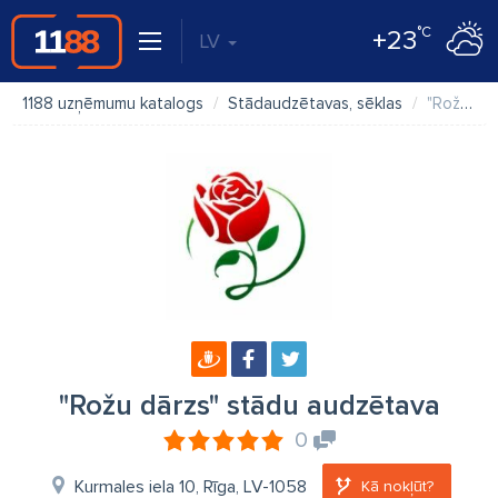
°C
+23
LV
1188 uzņēmumu katalogs
Stādaudzētavas, sēklas
"Rožu dārzs" stādu audzētava
"Rožu dārzs" stādu audzētava
0
Kurmales iela 10, Rīga, LV-1058
Kā nokļūt?