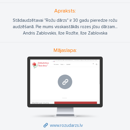
Apraksts:
Stādaudzētavai "Rožu dārzs" ir 30 gadu pieredze rožu
audzēšanā. Pie mums visskaistākās rozes jūsu dārzam...
Andris Zablovskis, Ilze Rozīte, Ilze Zablovska
Mājaslapa:
www.rozudarzs.lv
www.rozudarzs.lv