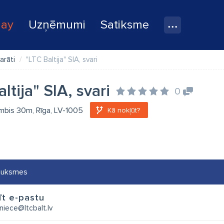
lay
Uzņēmumi
Satiksme
arāti
"LTC Baltija" SIA, svari
ltija" SIA, svari
0
mbis 30m, Rīga, LV-1005
Kā nokļūt?
auksmes
īt e-pastu
zniece@ltcbalt.lv