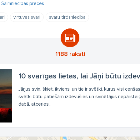
Saimniecības preces
ari
virtuves svari
svaru tirdzniecība
1188 raksti
10 svarīgas lietas, lai Jāņi būtu izde
Jāņus svin, šķiet, ikviens, un tie ir svētki, kurus visi cenša
svētki būtu patiešām izdevušies un svinētājus nepārsteig
dabā, atceries...