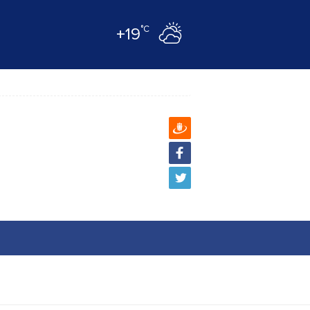
°C
+19