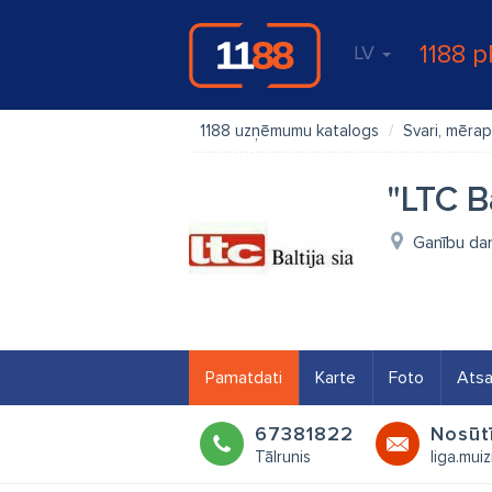
1188 p
LV
1188 uzņēmumu katalogs
Svari, mērap
"LTC Ba
Ganību da
Pamatdati
Karte
Foto
Ats
67381822
Nosūt
Tālrunis
liga.mui