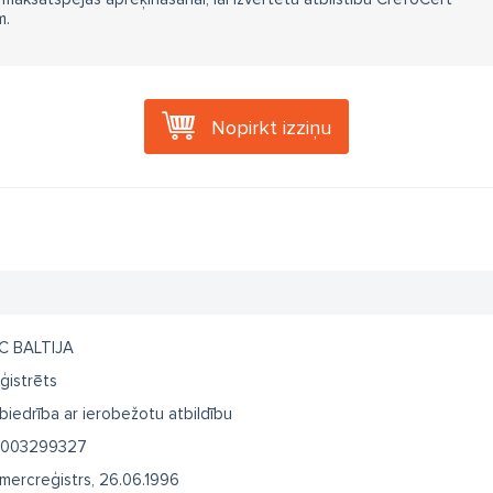
m.
Nopirkt izziņu
C BALTIJA
ģistrēts
biedrība ar ierobežotu atbildību
003299327
mercreģistrs, 26.06.1996