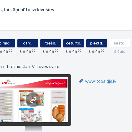
s, lai Jāņi būtu izdevušies
pirmd.
otrd.
trešd.
ceturtd.
piektd.
sestd.
30
30
30
30
30
8
16
08
16
08
16
08
16
08
16
Slēgts
aru tirdzniecība. Virtuves svari.
www.ltcbaltija.lv
www.ltcbaltija.lv