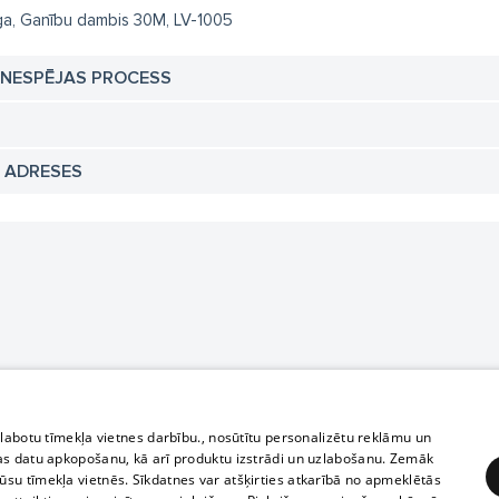
ga, Ganību dambis 30M, LV-1005
TNESPĒJAS PROCESS
N ADRESES
zlabotu tīmekļa vietnes darbību., nosūtītu personalizētu reklāmu un
as datu apkopošanu, kā arī produktu izstrādi un uzlabošanu. Zemāk
su tīmekļa vietnēs. Sīkdatnes var atšķirties atkarībā no apmeklētās