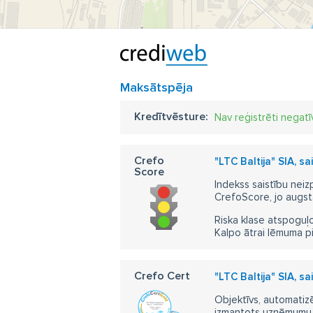
Maksātspēja
Kredītvēsture:
Nav reģistrēti negatī
Crefo
"LTC Baltija" SIA, s
Score
Indekss saistību neiz
CrefoScore, jo augst
Riska klase atspoguļo
Kalpo ātrai lēmuma p
Crefo Cert
"LTC Baltija" SIA, s
Objektīvs, automatizē
izmantots uzņēmumu m