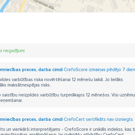
vi negadījumi
aimniecības preces, darba cimdi
CrefoScore izmaiņas pēdējo 7 dienu
pildes varbūtības riska novērtēšanai 12 mēnešu laikā. Jo lielāks
āks maksātnespējas risks.
 saistību neizpildes varbūtību turpmākajos 12 mēnešos. Visi uzņēmumi i
ieņemšanai.
aimniecības preces, darba cimdi
CrefoCert sertifikāts nav izsniegts
ts un vienkārši interpretējams - CrefoScore ir unikāls indekss, kas t
aksātspējas aprēķināšanai, lai izvērtētu atbilstību CrefoCert