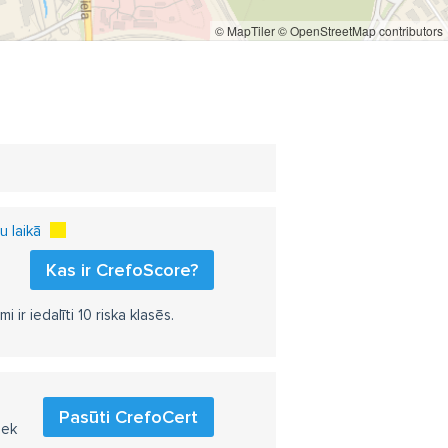
© MapTiler
© OpenStreetMap contributors
 laikā
Kas ir CrefoScore?
r iedalīti 10 riska klasēs.
Pasūti CrefoCert
iek