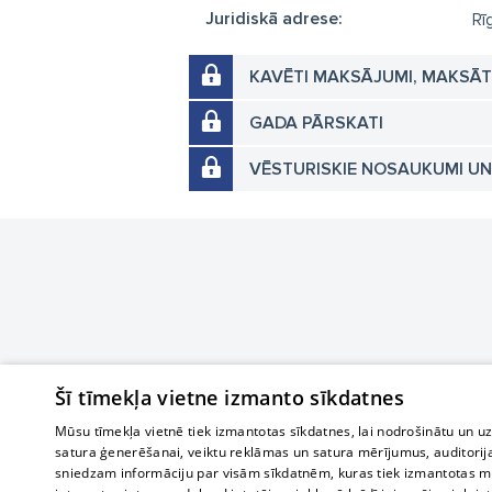
Juridiskā adrese:
Rī
KAVĒTI MAKSĀJUMI, MAKSĀ
GADA PĀRSKATI
VĒSTURISKIE NOSAUKUMI U
Šī tīmekļa vietne izmanto sīkdatnes
Mūsu tīmekļa vietnē tiek izmantotas sīkdatnes, lai nodrošinātu un u
satura ģenerēšanai, veiktu reklāmas un satura mērījumus, auditorij
sniedzam informāciju par visām sīkdatnēm, kuras tiek izmantotas mū