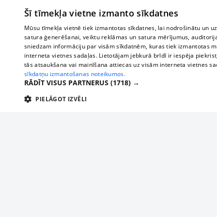
Šī tīmekļa vietne izmanto sīkdatnes
Mūsu tīmekļa vietnē tiek izmantotas sīkdatnes, lai nodrošinātu un u
satura ģenerēšanai, veiktu reklāmas un satura mērījumus, auditorij
sniedzam informāciju par visām sīkdatnēm, kuras tiek izmantotas mū
interneta vietnes sadaļas. Lietotājam jebkurā brīdī ir iespēja piekrist
tās atsaukšana vai mainīšana attiecas uz visām interneta vietnes s
sīkdatņu izmantošanas noteikumos.
RĀDĪT VISUS PARTNERUS
(1718) →
PIELĀGOT IZVĒLI
TEHNISKĀS/OBLIGĀTĀS
STATISTIKAS
M
Tehniskās/
Tehniskās/obligātās sīkdatnes nepieciešamas, lai lietotājs varētu brīvi apm
lietotājam nepieciešamo informāciju.
Par mums
Uzņēmu
Nodrošinātājs
/
Darbības
Reklāma
Autobusi
Nosaukums
Apra
Domēns
ilgums
starptau
Biznesa klientiem