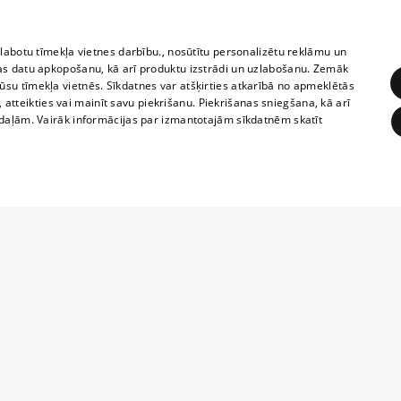
zlabotu tīmekļa vietnes darbību., nosūtītu personalizētu reklāmu un
as datu apkopošanu, kā arī produktu izstrādi un uzlabošanu. Zemāk
su tīmekļa vietnēs. Sīkdatnes var atšķirties atkarībā no apmeklētās
, atteikties vai mainīt savu piekrišanu. Piekrišanas sniegšana, kā arī
adaļām. Vairāk informācijas par izmantotajām sīkdatnēm skatīt
ĒRĶĒŠANA
FUNKCIONĀLĀS
NEKLASIFICĒTĀS
1188 datu bāze
obligātās
Statistikas
Mērķēšana
Funkcionālās
Neklasificētās
informācijas, v
izplatīšana jebk
eklēt un pārlūkot tīmekļa vietni un izmantot tās piedāvātās iespējas. Bez šīm sīkdatnēm 
aizliegta leju
mi
Kinoteātros
1188 web lapā 
, vilcieni,
TV programma
kategoriski ai
ksts
tiskie reisi
atļaujas.
Līguma noteikumi