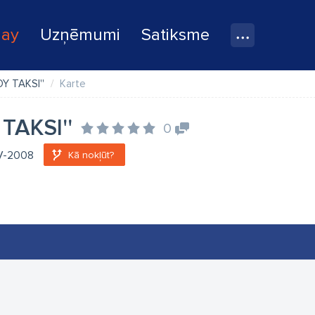
lay
Uzņēmumi
Satiksme
DY TAKSI''
Karte
TAKSI''
0
LV-2008
Kā nokļūt?