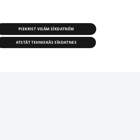
PIEKRIST VISĀM SĪKDATNĒM
ATSTĀT TEHNISKĀS SĪKDATNES
s, tās daļas vai datu bāzē iekļautās
ai informācijas daļas pavairošana vai
ādā formā stingri aizliegta. Tāpat arī ir
tīmekļa vietne nevarēs pilnvērtīgi darboties un sniegt
pielāde automātiskā režīmā. Jebkura
publicētā materiāla pārpublicēšana ir
zliegta bez 1188 web lapas redakcijas