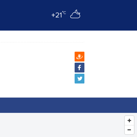
°C
+21