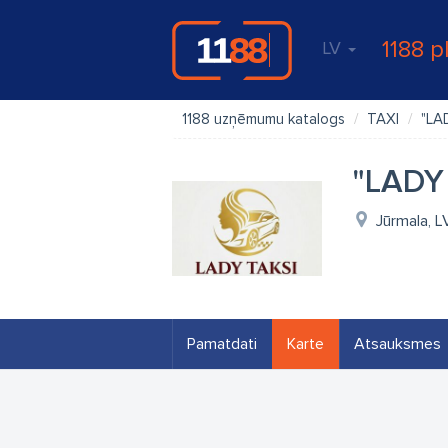
1188 p
LV
1188 uzņēmumu katalogs
TAXI
"LA
"LADY 
Jūrmala, 
Pamatdati
Karte
Atsauksmes