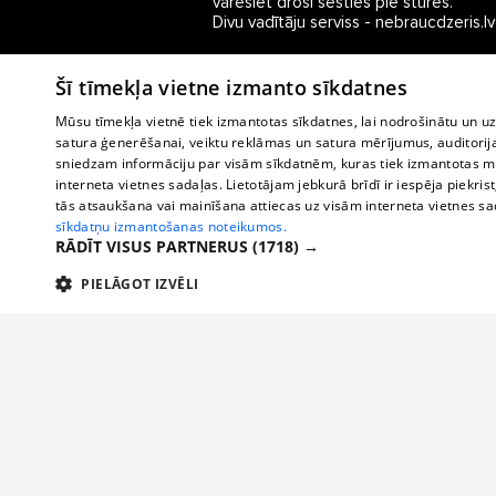
varēsiet droši sēsties pie stūres. 

Divu vadītāju serviss - nebraucdzeris.lv
Šī tīmekļa vietne izmanto sīkdatnes
Mūsu tīmekļa vietnē tiek izmantotas sīkdatnes, lai nodrošinātu un u
satura ģenerēšanai, veiktu reklāmas un satura mērījumus, auditorij
sniedzam informāciju par visām sīkdatnēm, kuras tiek izmantotas mū
interneta vietnes sadaļas. Lietotājam jebkurā brīdī ir iespēja piekrist
tās atsaukšana vai mainīšana attiecas uz visām interneta vietnes s
sīkdatņu izmantošanas noteikumos.
RĀDĪT VISUS PARTNERUS
(1718) →
PIELĀGOT IZVĒLI
TEHNISKĀS/OBLIGĀTĀS
STATISTIKAS
M
Tehniskās/
Tehniskās/obligātās sīkdatnes nepieciešamas, lai lietotājs varētu brīvi apm
lietotājam nepieciešamo informāciju.
Par mums
Uzņēmu