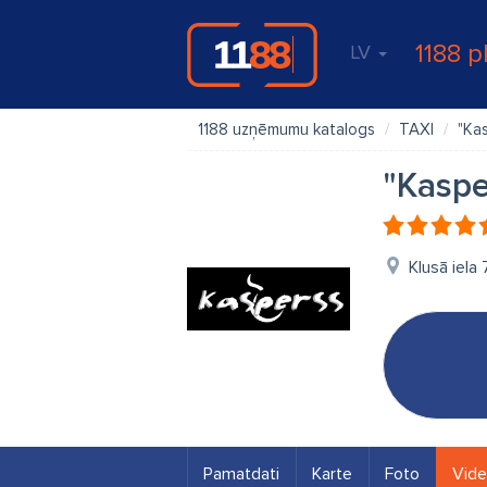
1188 p
LV
1188 uzņēmumu katalogs
TAXI
"Ka
"Kaspe
Klusā iela 
Pamatdati
Karte
Foto
Vid