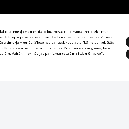
zlabotu tīmekļa vietnes darbību., nosūtītu personalizētu reklāmu un
as datu apkopošanu, kā arī produktu izstrādi un uzlabošanu. Zemāk
su tīmekļa vietnēs. Sīkdatnes var atšķirties atkarībā no apmeklētās
, atteikties vai mainīt savu piekrišanu. Piekrišanas sniegšana, kā arī
adaļām. Vairāk informācijas par izmantotajām sīkdatnēm skatīt
ĒRĶĒŠANA
FUNKCIONĀLĀS
NEKLASIFICĒTĀS
1188 datu bāze
obligātās
Statistikas
Mērķēšana
Funkcionālās
Neklasificētās
informācijas, v
izplatīšana jebk
eklēt un pārlūkot tīmekļa vietni un izmantot tās piedāvātās iespējas. Bez šīm sīkdatnēm 
aizliegta leju
mi
Kinoteātros
1188 web lapā 