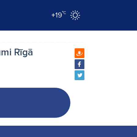
°C
+19
umi Rīgā