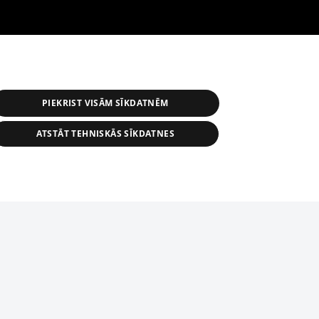
PIEKRIST VISĀM SĪKDATNĒM
ATSTĀT TEHNISKĀS SĪKDATNES
s, tās daļas vai datu bāzē iekļautās
ai informācijas daļas pavairošana vai
ādā formā stingri aizliegta. Tāpat arī ir
tīmekļa vietne nevarēs pilnvērtīgi darboties un sniegt
pielāde automātiskā režīmā. Jebkura
publicētā materiāla pārpublicēšana ir