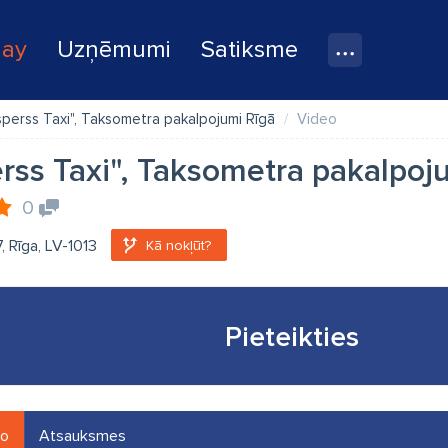
lay
Uzņēmumi
Satiksme
sperss Taxi", Taksometra pakalpojumi Rīgā
Video
rss Taxi", Taksometra pakalpoj
0
7, Rīga, LV-1013
Kā nokļūt?
Pieteikties
eo
Atsauksmes