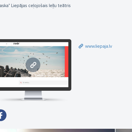
aska" Liepājas ceļojošais leļļu teātris
www.liepaja.lv
www.liepaja.lv