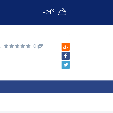
°C
+21
s
0