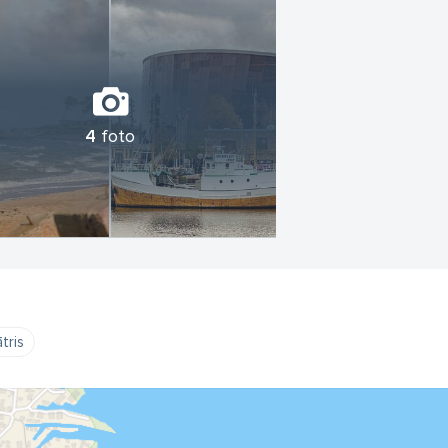
4
foto
tris