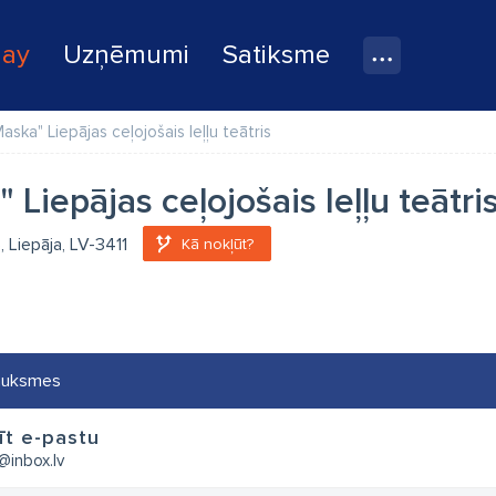
lay
Uzņēmumi
Satiksme
aska" Liepājas ceļojošais leļļu teātris
 Liepājas ceļojošais leļļu teātri
, Liepāja, LV-3411
Kā nokļūt?
auksmes
īt e-pastu
@inbox.lv