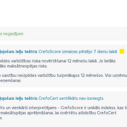
vi negadījumi
jošais leļļu teātris
CrefoScore izmaiņas pēdējo 7 dienu laikā
pildes varbūtības riska novērtēšanai 12 mēnešu laikā. Jo lielāks
āks maksātnespējas risks.
 saistību neizpildes varbūtību turpmākajos 12 mēnešos. Visi uzņēmumi i
ieņemšanai.
jošais leļļu teātris
CrefoCert sertifikāts nav izsniegts
ts un vienkārši interpretējams - CrefoScore ir unikāls indekss, kas t
aksātspējas aprēķināšanai, lai izvērtētu atbilstību CrefoCert
m.