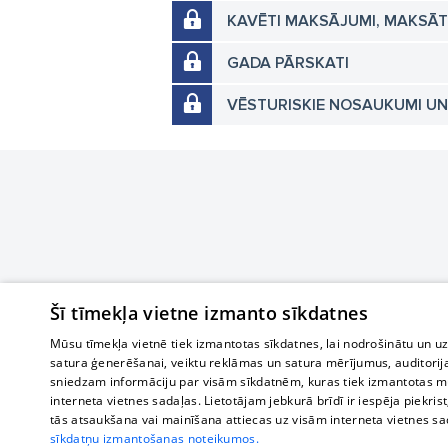
KAVĒTI MAKSĀJUMI, MAKSĀ
GADA PĀRSKATI
VĒSTURISKIE NOSAUKUMI U
Šī tīmekļa vietne izmanto sīkdatnes
Mūsu tīmekļa vietnē tiek izmantotas sīkdatnes, lai nodrošinātu un u
satura ģenerēšanai, veiktu reklāmas un satura mērījumus, auditorij
sniedzam informāciju par visām sīkdatnēm, kuras tiek izmantotas mū
interneta vietnes sadaļas. Lietotājam jebkurā brīdī ir iespēja piekrist
tās atsaukšana vai mainīšana attiecas uz visām interneta vietnes s
sīkdatņu izmantošanas noteikumos.