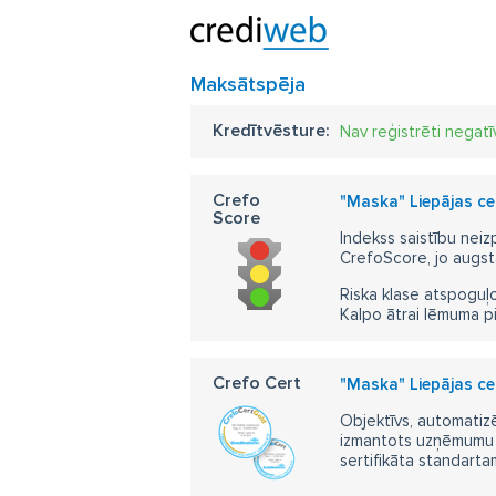
Maksātspēja
Kredītvēsture:
Nav reģistrēti negatī
Crefo
"Maska" Liepājas ceļo
Score
Indekss saistību neiz
CrefoScore, jo augst
Riska klase atspoguļo
Kalpo ātrai lēmuma p
Crefo Cert
"Maska" Liepājas ceļo
Objektīvs, automatizē
izmantots uzņēmumu m
sertifikāta standarta