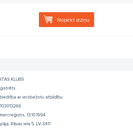
Nopirkt izziņu
ITAS KLUBS
ģistrēts
biedrība ar ierobežotu atbildību
103013266
mercreģistrs, 13.10.1994
epāja, Rāvas iela 5, LV-3411