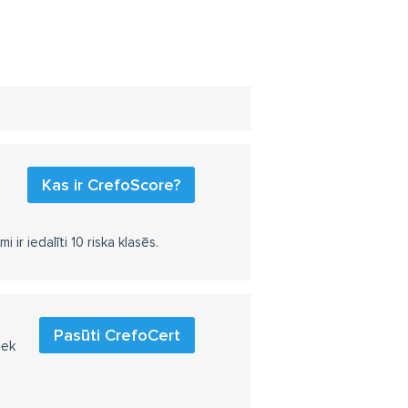
Kas ir CrefoScore?
r iedalīti 10 riska klasēs.
Pasūti CrefoCert
iek