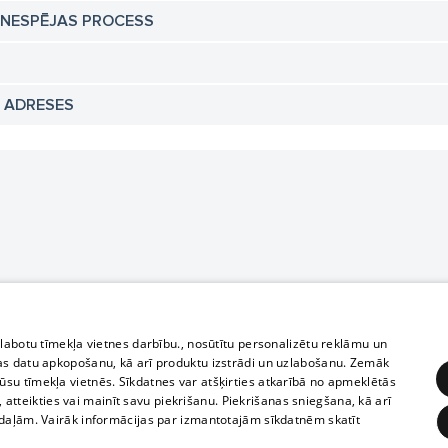
TNESPĒJAS PROCESS
N ADRESES
zlabotu tīmekļa vietnes darbību., nosūtītu personalizētu reklāmu un
as datu apkopošanu, kā arī produktu izstrādi un uzlabošanu. Zemāk
su tīmekļa vietnēs. Sīkdatnes var atšķirties atkarībā no apmeklētās
, atteikties vai mainīt savu piekrišanu. Piekrišanas sniegšana, kā arī
adaļām. Vairāk informācijas par izmantotajām sīkdatnēm skatīt