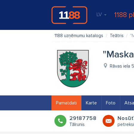
1188 p
LV
1188 uzņēmumu katalogs
Teātris
"M
"Maska"
Rāvas iela 5
Pamatdati
Karte
Foto
Ats
29187758
Nosūt
Tālrunis
petreks