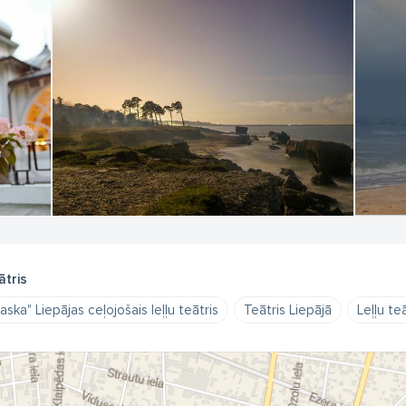
ātris
aska" Liepājas ceļojošais leļļu teātris
Teātris Liepājā
Leļļu teā