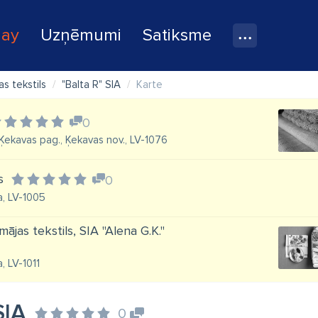
lay
Uzņēmumi
Satiksme
as tekstils
"Balta R" SIA
Karte
0
i, Ķekavas pag., Ķekavas nov., LV-1076
s
0
a, LV-1005
mājas tekstils, SIA "Alena G.K."
, LV-1011
SIA
0