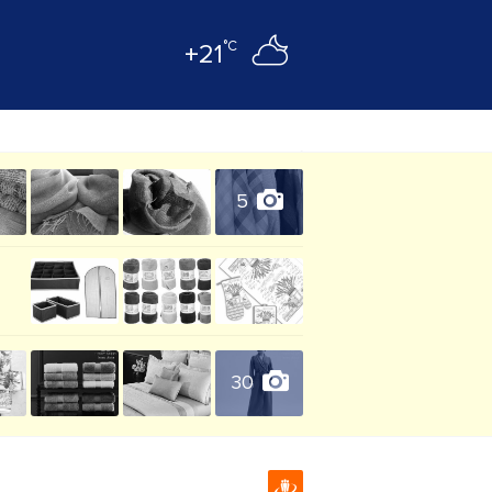
°C
+21
5
30