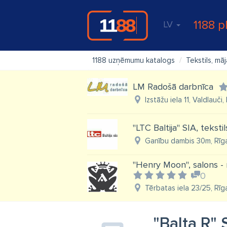
1188 p
LV
1188 uzņēmumu katalogs
Tekstils, māj
LM Radošā darbnīca
Izstāžu iela 11, Valdlauč
"LTC Baltija" SIA, tekstil
Ganību dambis 30m, Rīg
''Henry Moon'', salons - 
0
Tērbatas iela 23/25, Rīga
"Balta R" 