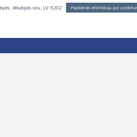
kabpils, Jēkabpils nov., LV-5202
Papildināt informāciju par uzņēm