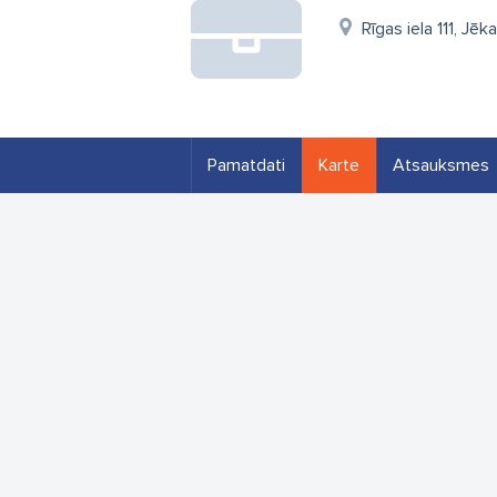
Rīgas iela 111, Jē
Pamatdati
Karte
Atsauksmes