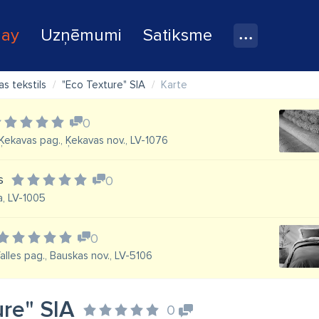
lay
Uzņēmumi
Satiksme
as tekstils
"Eco Texture" SIA
Karte
0
i, Ķekavas pag., Ķekavas nov., LV-1076
s
0
a, LV-1005
0
 Valles pag., Bauskas nov., LV-5106
ure" SIA
0