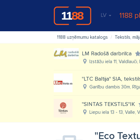
1188 p
LV
1188 uzņēmumu katalogs
Tekstils, māj
LM Radošā darbnīca
Izstāžu iela 11, Valdlauč
"LTC Baltija" SIA, tekstil
Ganību dambis 30m, Rīg
"SINTAS TEKSTILS"IK
Liepu iela 13 - 13, Valle,
"Eco Text