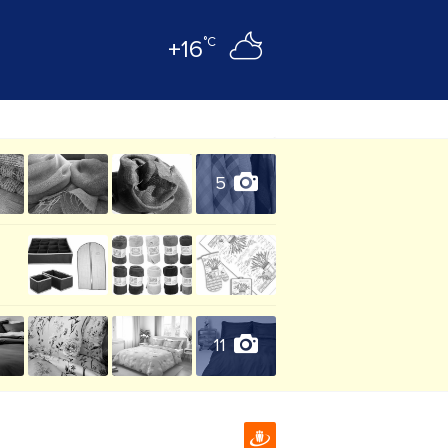
°C
+16
5
11