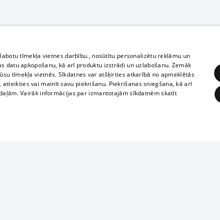
zlabotu tīmekļa vietnes darbību., nosūtītu personalizētu reklāmu un
as datu apkopošanu, kā arī produktu izstrādi un uzlabošanu. Zemāk
su tīmekļa vietnēs. Sīkdatnes var atšķirties atkarībā no apmeklētās
, atteikties vai mainīt savu piekrišanu. Piekrišanas sniegšana, kā arī
adaļām. Vairāk informācijas par izmantotajām sīkdatnēm skatīt
ĒRĶĒŠANA
FUNKCIONĀLĀS
NEKLASIFICĒTĀS
1188 datu bāze
obligātās
Statistikas
Mērķēšana
Funkcionālās
Neklasificētās
informācijas, v
izplatīšana jebk
eklēt un pārlūkot tīmekļa vietni un izmantot tās piedāvātās iespējas. Bez šīm sīkdatnēm 
aizliegta leju
mi
Kinoteātros