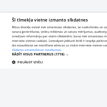
Šī tīmekļa vietne izmanto sīkdatnes
Mūsu tīmekļa vietnē tiek izmantotas sīkdatnes, lai nodrošinātu un u
satura ģenerēšanai, veiktu reklāmas un satura mērījumus, auditorij
sniedzam informāciju par visām sīkdatnēm, kuras tiek izmantotas mū
interneta vietnes sadaļas. Lietotājam jebkurā brīdī ir iespēja piekrist
tās atsaukšana vai mainīšana attiecas uz visām interneta vietnes s
sīkdatņu izmantošanas noteikumos.
RĀDĪT VISUS PARTNERUS
(1718) →
PIELĀGOT IZVĒLI
TEHNISKĀS/OBLIGĀTĀS
STATISTIKAS
M
Tehniskās/
Tehniskās/obligātās sīkdatnes nepieciešamas, lai lietotājs varētu brīvi apm
lietotājam nepieciešamo informāciju.
Par mums
Uzņēmu