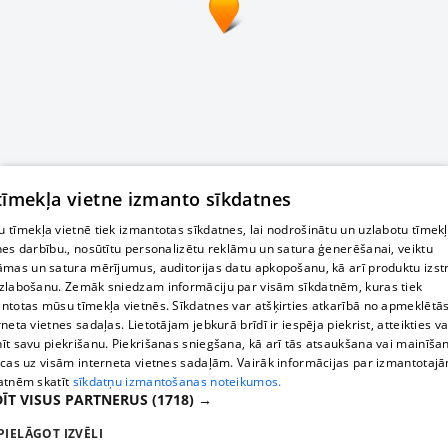
 tīmekļa vietne izmanto sīkdatnes
 tīmekļa vietnē tiek izmantotas sīkdatnes, lai nodrošinātu un uzlabotu tīmek
nes darbību., nosūtītu personalizētu reklāmu un satura ģenerēšanai, veiktu
āmas un satura mērījumus, auditorijas datu apkopošanu, kā arī produktu izst
zlabošanu. Zemāk sniedzam informāciju par visām sīkdatnēm, kuras tiek
ntotas mūsu tīmekļa vietnēs. Sīkdatnes var atšķirties atkarībā no apmeklētā
rneta vietnes sadaļas. Lietotājam jebkurā brīdī ir iespēja piekrist, atteikties va
īt savu piekrišanu. Piekrišanas sniegšana, kā arī tās atsaukšana vai mainīša
ecas uz visām interneta vietnes sadaļām. Vairāk informācijas par izmantotaj
atnēm skatīt
sīkdatņu izmantošanas noteikumos.
ĪT VISUS PARTNERUS
(1718) →
PIELĀGOT IZVĒLI