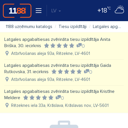
°C
+18
LV
1188 uzņēmumu katalogs
Tiesu izpildītāji
Latgales apgabaltiesas zvērināta tiesu izpildītāja Anita Kalniņa, 16. iecirknis
Latgales apgabaltiesas zvērināta tiesu izpildītāja Anita
Briška, 30. iecirknis
0
Atbrīvošanas aleja 93a, Rēzekne, LV-4601
Latgales apgabaltiesas zvērināta tiesu izpildītāja Gaida
Rutkovska, 31. iecirknis
0
Atbrīvošanas aleja 93a, Rēzekne, LV-4601
Latgales apgabaltiesas zvērināta tiesu izpildītāja Kristīne
Meldere
0
Rēzeknes iela 33a, Krāslava, Krāslavas nov., LV-5601