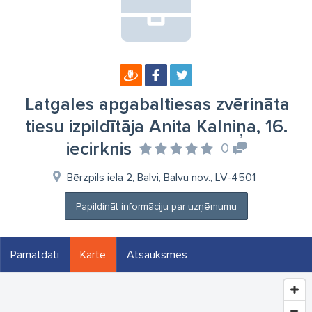
Latgales apgabaltiesas zvērināta
tiesu izpildītāja Anita Kalniņa, 16.
iecirknis
0
Bērzpils iela 2, Balvi, Balvu nov., LV-4501
Papildināt informāciju par uzņēmumu
Pamatdati
Karte
Atsauksmes