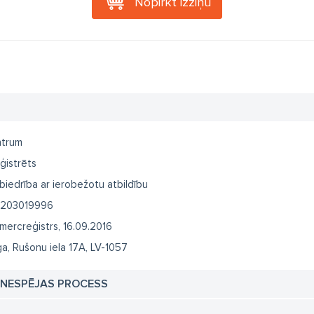
Nopirkt izziņu
ntrum
ģistrēts
biedrība ar ierobežotu atbildību
203019996
mercreģistrs, 16.09.2016
ga, Rušonu iela 17A, LV-1057
TNESPĒJAS PROCESS