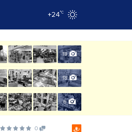
°C
+24
18
18
6
0