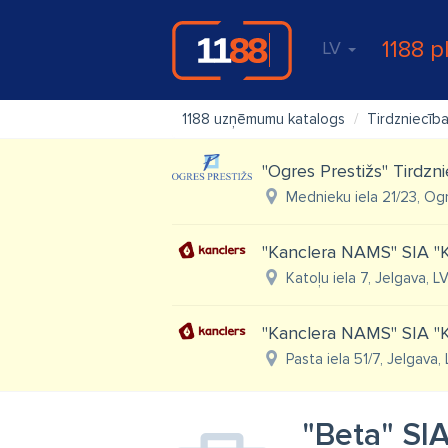
1188 p
LV
1188 uzņēmumu katalogs
Tirdzniecīb
"Ogres Prestižs" Tirdzn
Mednieku iela 21/23, Og
"Kanclera NAMS" SIA "K
Katoļu iela 7, Jelgava, L
"Kanclera NAMS" SIA "K
Pasta iela 51/7, Jelgava,
"Beta" SIA