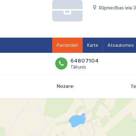
Rūpniecības iela 
Pamatdati
Karte
Atsauksmes
64807104
Tālrunis
Nozare:
Ti