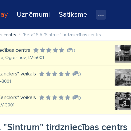
lay
Uzņēmumi
Satiksme
as centrs
"Beta" SIA "Sintrum" tirdzniecības centrs
iecības centrs
0
re, Ogres nov., LV-5001
anclers" veikals
0
V-3001
anclers" veikals
0
 LV-3001
 "Sintrum" tirdzniecības centrs