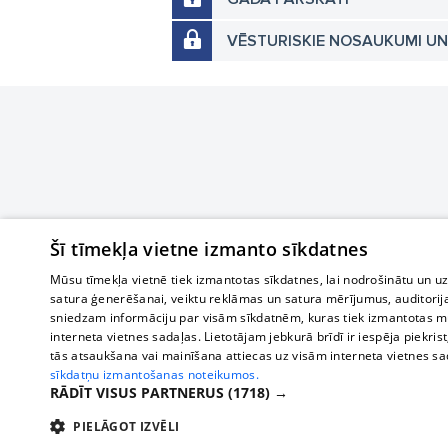
VĒSTURISKIE NOSAUKUMI U
Šī tīmekļa vietne izmanto sīkdatnes
Mūsu tīmekļa vietnē tiek izmantotas sīkdatnes, lai nodrošinātu un u
satura ģenerēšanai, veiktu reklāmas un satura mērījumus, auditorij
sniedzam informāciju par visām sīkdatnēm, kuras tiek izmantotas mū
interneta vietnes sadaļas. Lietotājam jebkurā brīdī ir iespēja piekrist
tās atsaukšana vai mainīšana attiecas uz visām interneta vietnes s
sīkdatņu izmantošanas noteikumos.
RĀDĪT VISUS PARTNERUS
(1718) →
PIELĀGOT IZVĒLI