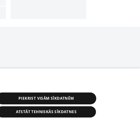
PIEKRIST VISĀM SĪKDATNĒM
ATSTĀT TEHNISKĀS SĪKDATNES