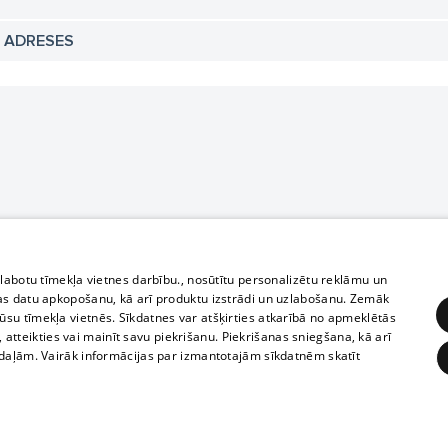
N ADRESES
zlabotu tīmekļa vietnes darbību., nosūtītu personalizētu reklāmu un
as datu apkopošanu, kā arī produktu izstrādi un uzlabošanu. Zemāk
su tīmekļa vietnēs. Sīkdatnes var atšķirties atkarībā no apmeklētās
, atteikties vai mainīt savu piekrišanu. Piekrišanas sniegšana, kā arī
adaļām. Vairāk informācijas par izmantotajām sīkdatnēm skatīt