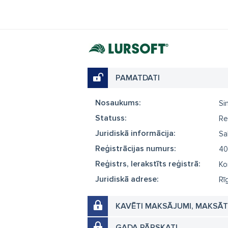
PAMATDATI
Nosaukums:
Si
Statuss:
Re
Juridiskā informācija:
Sa
Reģistrācijas numurs:
40
Reģistrs, Ierakstīts reģistrā:
Ko
Juridiskā adrese:
Rī
KAVĒTI MAKSĀJUMI, MAKSĀ
GADA PĀRSKATI