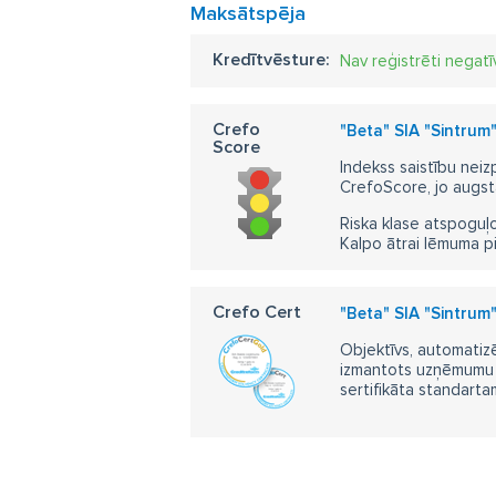
Maksātspēja
Kredītvēsture:
Nav reģistrēti negatī
Crefo
"Beta" SIA "Sintrum"
Score
Indekss saistību neiz
CrefoScore, jo augst
Riska klase atspoguļo
Kalpo ātrai lēmuma p
Crefo Cert
"Beta" SIA "Sintrum"
Objektīvs, automatizē
izmantots uzņēmumu m
sertifikāta standarta