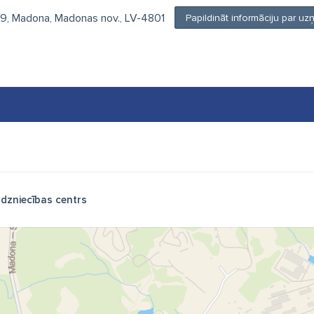
39, Madona, Madonas nov., LV-4801
Papildināt informāciju par 
rdzniecības centrs