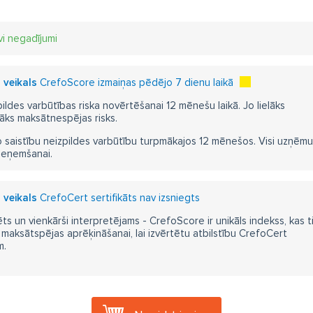
vi negadījumi
 veikals
CrefoScore izmaiņas pēdējo 7 dienu laikā
pildes varbūtības riska novērtēšanai 12 mēnešu laikā. Jo lielāks
āks maksātnespējas risks.
 saistību neizpildes varbūtību turpmākajos 12 mēnešos. Visi uzņēmumi i
ieņemšanai.
 veikals
CrefoCert sertifikāts nav izsniegts
ts un vienkārši interpretējams - CrefoScore ir unikāls indekss, kas t
aksātspējas aprēķināšanai, lai izvērtētu atbilstību CrefoCert
m.