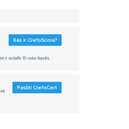
Kas ir CrefoScore?
r iedalīti 10 riska klasēs.
Pasūti CrefoCert
iek