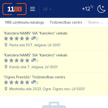
°C
+12
LV
1188 uzņēmumu katalogs
Tirdzniecības centrs
"Bolero shopping" tidzniecības centrs
"Kanclera NAMS" SIA "Kanclers" veikals
0
Pasta iela 51/7, Jelgava, LV-3001
"Kanclera NAMS" SIA "Kanclers" veikals
0
Katoļu iela 7, Jelgava, LV-3001
"Ogres Prestižs" Tirdzniecības centrs
0
Mednieku iela 21/23, Ogre, Ogres nov., LV-5001